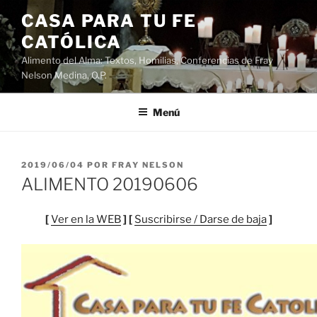
Saltar
CASA PARA TU FE
al
CATÓLICA
contenido
Alimento del Alma: Textos, Homilias, Conferencias de Fray
Nelson Medina, O.P.
Menú
PUBLICADO
2019/06/04
POR
FRAY NELSON
EL
ALIMENTO 20190606
[
Ver en la WEB
] [
Suscribirse / Darse de baja
]