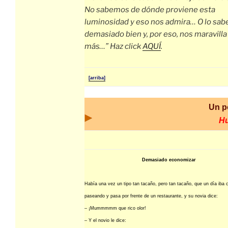
No sabemos de dónde proviene esta
luminosidad y eso nos admira… O lo sa
demasiado bien y, por eso, nos maravilla
más…” Haz click
AQUÍ
.
[arriba]
Un p
H
Demasiado economizar
Había una vez un tipo tan tacaño, pero tan tacaño, que un día iba 
paseando y pasa por frente de un restaurante, y su novia dice:
– ¡Mummmmm que rico olor!
– Y el novio le dice: