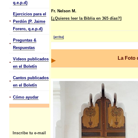
q.e.p.d)
Fr. Nelson M.
Ejercicios para el
[
¿Quieres leer la Biblia en 365 días?
]
•
Perdón (P. Jaime
Forero, q.e.p.d)
[arriba]
Preguntas &
•
Respuestas
La Foto
Videos publicados
•
en el Boletín
Cantos publicados
•
en el Boletín
•
Cómo ayudar
Inscribe tu e-mail