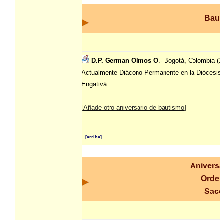
Bau
D.P. German Olmos O
.- Bogotá, Colombia (
Actualmente Diácono Permanente en la Diócesi
Engativá
[
Añade otro aniversario de bautismo
]
[arriba]
Anivers
Orde
Sac