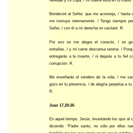
heredad y mi copa; / mi suerte está en tu mano.
Bendeciré al Señor, que me aconseja, / hasta 
me instruye internamente. / Tengo siempre pre
Señor, / con él a mi derecha no vacilaré. R.
Por eso se me alegra el corazón, / se g
entrañas, / y mi carne descansa serena. / Por
entregarás a la muerte, / ni dejarás a tu fiel c
corrupción. R.
Me enseñarás el sendero de la vida, / me sac
gozo en tu presencia, / de alegría perpetua a tu
R.
Juan 17,20-26
:
En aquel tiempo, Jesús, levantando los ojos al ci
diciendo: “Padre santo, no sólo por ellos rue