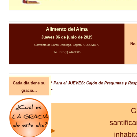
Alimento del Alma
Jueves 06 de junio de 2019
No.
Convento de Santo Domingo, Bogotá, COLOMBIA.
Tel. +57 (1) 249-3385
Cada día tiene su
* Para el JUEVES: Cajón de Preguntas y Res
gracia…
*
G
santifica
inhabit