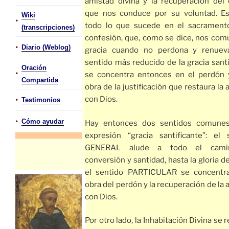
amistad divina y la recuperación del
que nos conduce por su voluntad. E
Wiki
•
todo lo que sucede en el sacrament
(transcripciones)
confesión, que, como se dice, nos comu
•
Diario (Weblog)
gracia cuando no perdona y renuev
sentido más reducido de la gracia santi
Oración
•
se concentra entonces en el perdón 
Compartida
obra de la justificación que restaura la
•
con Dios.
Testimonios
•
Cómo ayudar
Hay entonces dos sentidos comunes
expresión “gracia santificante”: el 
GENERAL alude a todo el cami
conversión y santidad, hasta la gloria de
el sentido PARTICULAR se concentr
obra del perdón y la recuperación de la
con Dios.
Por otro lado, la Inhabitación Divina se r