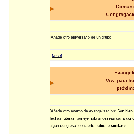
Comuni
Congregac
[
Añade otro aniversario de un grupo
]
[arriba]
Evangel
Viva para ho
próxim
[
Añade otro evento de evangelización
: Son bien
fechas futuras, por ejemplo si deseas dar a con
algún congreso, concierto, retiro, o similares]