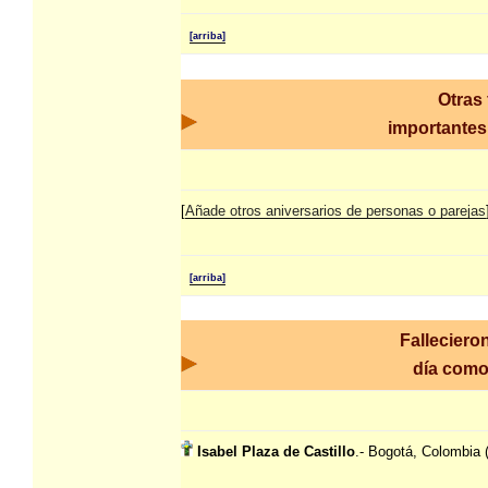
[arriba]
Otras
importantes 
[
Añade otros aniversarios de personas o parejas
[arriba]
Falleciero
día com
Isabel Plaza de Castillo
.- Bogotá, Colombia 