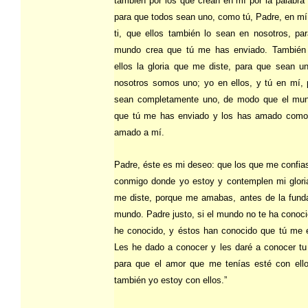
también por los que crean en mí por la palabra 
para que todos sean uno, como tú, Padre, en mí
ti, que ellos también lo sean en nosotros, pa
mundo crea que tú me has enviado. También 
ellos la gloria que me diste, para que sean u
nosotros somos uno; yo en ellos, y tú en mí, 
sean completamente uno, de modo que el mu
que tú me has enviado y los has amado com
amado a mí.
Padre, éste es mi deseo: que los que me confia
conmigo donde yo estoy y contemplen mi gloria
me diste, porque me amabas, antes de la funda
mundo. Padre justo, si el mundo no te ha conoci
he conocido, y éstos han conocido que tú me e
Les he dado a conocer y les daré a conocer tu
para que el amor que me tenías esté con ell
también yo estoy con ellos.”