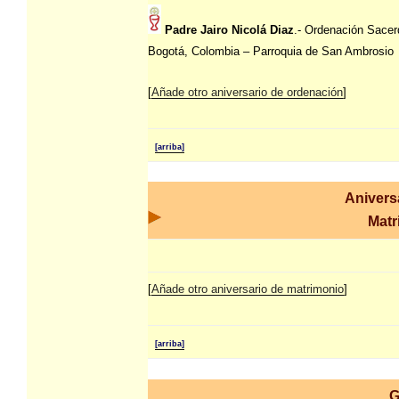
Padre Jairo Nicolá Diaz
.- Ordenación Sacer
Bogotá, Colombia – Parroquia de San Ambrosio
[
Añade otro aniversario de ordenación
]
[arriba]
Anivers
Matr
[
Añade otro aniversario de matrimonio
]
[arriba]
G