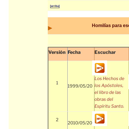
[arriba]
Homilías para e
Versión
Fecha
Escuchar
Los Hechos de
1
los Apóstoles,
1999/05/20
el libro de las
obras del
Espíritu Santo.
2
2010/05/20