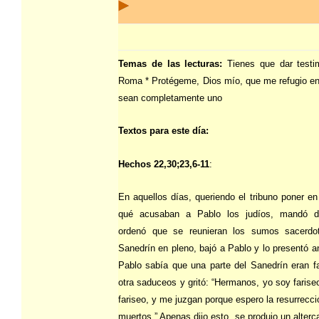
Temas de las lecturas:
Tienes que dar testi
Roma * Protégeme, Dios mío, que me refugio en
sean completamente uno
Textos para este día:
Hechos 22,30;23,6-11
:
En aquellos días, queriendo el tribuno poner en
qué acusaban a Pablo los judíos, mandó de
ordenó que se reunieran los sumos sacerdo
Sanedrín en pleno, bajó a Pablo y lo presentó an
Pablo sabía que una parte del Sanedrín eran f
otra saduceos y gritó: “Hermanos, yo soy fariseo
fariseo, y me juzgan porque espero la resurrecci
muertos.” Apenas dijo esto, se produjo un alterc