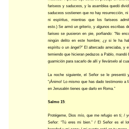
fariseos y saduceos, y la asamblea quedó divid
saduceos sostienen que no hay resurrección, ni
ni espíritus, mientras que los fariseos admi
esto.) Se armó un griterío, y algunos escribas de
fariseo se pusieron en pie, porfiando: “No en
ningún delito en este hombre; ¿y si le ha ha
espíritu o un ángel?” El altercado arreciaba, y el
temiendo que hicieran pedazos a Pablo, mandó b
guarnición para sacarlo de allí y llevárselo al cua
La noche siguiente, el Señor se le presentó y
“¡Ánimo! Lo mismo que has dado testimonio a f
en Jerusalén tienes que darlo en Roma.”
Salmo 15
:
Protégeme, Dios mío, que me refugio en ti; / y
Señor: “Tú eres mi bien.” / El Señor es el lo