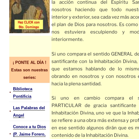
la acción continua del Espíritu S
nosotros haciendo que todo nuestr
interior y exterior, sea cada vez más ac
el plan de Dios para nosotros. Es como 
nos estuviera esculpiendo y mod
interiormente.
Si uno compara el sentido GENERAL de
santificante con la Inhabitación Divina
¡ PONTE AL DÍA !
que estamos hablando de lo mismo
Estas son nuestras
obrando en nosotros y con nosotros 
series:
hacia la plena santidad.
Biblioteca
•
Pontificia
Si uno en cambio compara el s
PARTICULAR de gracia santificante
Las Palabras del
•
Inhabitación Divina, uno ve que la Inha
Angel
se refiere a una obra más extensa y pro
Conoce a tu Dios
en ese sentido algunos dirán que es m
•
(P. Jaime Forero,
contenido de la Inhabitación Divina.