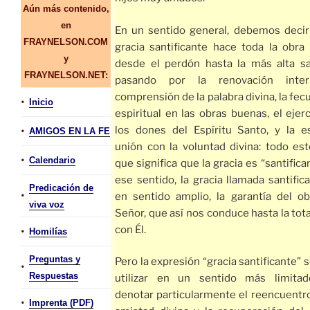
Aún más contenido,
en
En un sentido general, debemos decir
FRAYNELSON.COM
gracia santificante hace toda la obra
y
desde el perdón hasta la más alta sa
FRAYNELSON.NET:
pasando por la renovación interi
comprensión de la palabra divina, la fe
•
Inicio
espiritual en las obras buenas, el ejer
los dones del Espíritu Santo, y la e
•
AMIGOS EN LA FE
unión con la voluntad divina: todo est
•
Calendario
que significa que la gracia es “santifica
ese sentido, la gracia llamada santific
Predicación de
•
en sentido amplio, la garantía del ob
viva voz
Señor, que así nos conduce hasta la tot
con Él.
•
Homilías
Preguntas y
Pero la expresión “gracia santificante” 
•
Respuestas
utilizar en un sentido más limita
denotar particularmente el reencuentro
•
Imprenta (PDF)