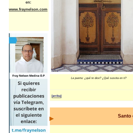
en:
www.fraynelson.com
La puerta: ¿qué te dice? ¿Qué suscita en ti?
[arriba]
Santo 