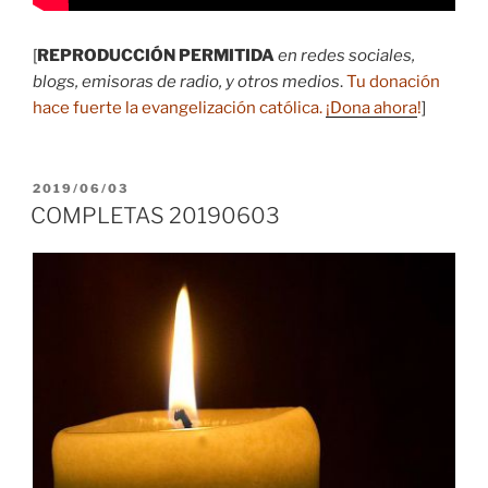
[
REPRODUCCIÓN PERMITIDA
en redes sociales,
blogs, emisoras de radio, y otros medios
.
Tu donación
hace fuerte la evangelización católica.
¡Dona ahora
!
]
PUBLICADO
2019/06/03
EL
COMPLETAS 20190603