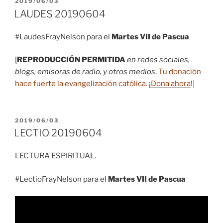
PUBLICADO
2019/06/03
EL
LAUDES 20190604
#LaudesFrayNelson para el
Martes VII de Pascua
[
REPRODUCCIÓN PERMITIDA
en redes sociales,
blogs, emisoras de radio, y otros medios
.
Tu donación
hace fuerte la evangelización católica.
¡Dona ahora
!
]
PUBLICADO
2019/06/03
EL
LECTIO 20190604
LECTURA ESPIRITUAL.
#LectioFrayNelson para el
Martes VII de Pascua