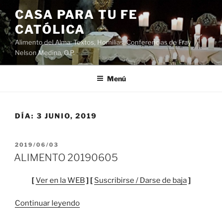
Saltar
CASA PARA TU FE
al
CATÓLICA
contenido
Alimento del Alma: Textos, Homilias, Conferencias de Fray
Nelson Medina, O.P.
Menú
DÍA:
3 JUNIO, 2019
PUBLICADO
2019/06/03
EL
ALIMENTO 20190605
[
Ver en la WEB
] [
Suscribirse / Darse de baja
]
“ALIMENTO
Continuar leyendo
20190605”