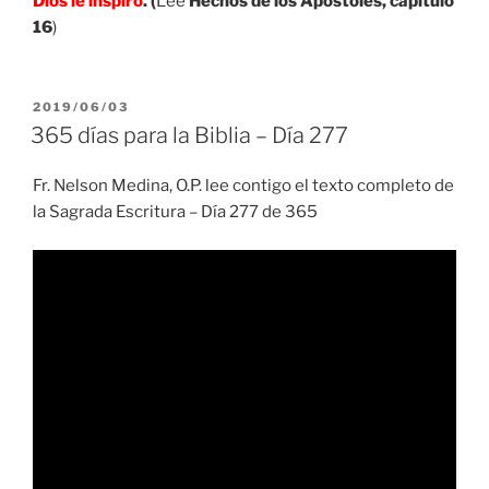
Dios le inspiró
. (
Lee
Hechos de los Apóstoles, capítulo
16
)
PUBLICADO
2019/06/03
EL
365 días para la Biblia – Día 277
Fr. Nelson Medina, O.P. lee contigo el texto completo de
la Sagrada Escritura – Día 277 de 365