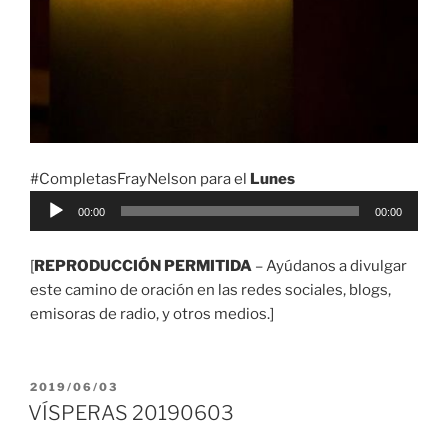
#CompletasFrayNelson para el
Lunes
Reproductor
00:00
00:00
de
audio
[
REPRODUCCIÓN PERMITIDA
– Ayúdanos a divulgar
este camino de oración en las redes sociales, blogs,
emisoras de radio, y otros medios.]
PUBLICADO
2019/06/03
EL
VÍSPERAS 20190603