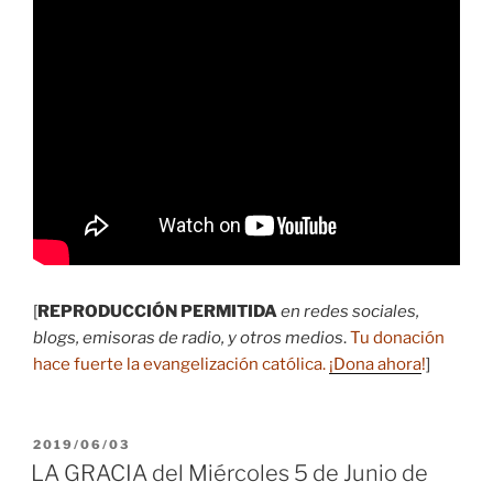
[
REPRODUCCIÓN PERMITIDA
en redes sociales,
blogs, emisoras de radio, y otros medios
.
Tu donación
hace fuerte la evangelización católica.
¡Dona ahora
!
]
PUBLICADO
2019/06/03
EL
LA GRACIA del Miércoles 5 de Junio de