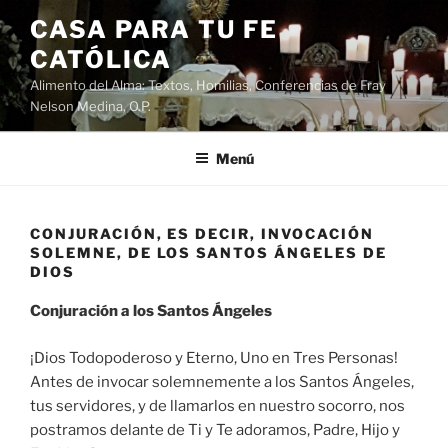
Saltar
CASA PARA TU FE
al
CATÓLICA
contenido
Alimento del Alma: Textos, Homilias, Conferencias de Fray
Nelson Medina, O.P.
Menú
CONJURACIÓN, ES DECIR, INVOCACIÓN
SOLEMNE, DE LOS SANTOS ÁNGELES DE
DIOS
Conjuración a los Santos Ángeles
¡Dios Todopoderoso y Eterno, Uno en Tres Personas!
Antes de invocar solemnemente a los Santos Ángeles,
tus servidores, y de llamarlos en nuestro socorro, nos
postramos delante de Ti y Te adoramos, Padre, Hijo y