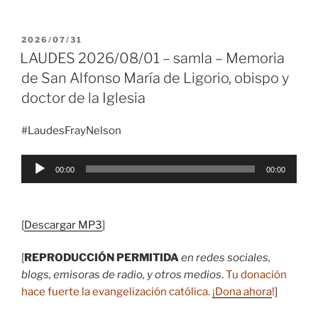
PUBLICADO
2026/07/31
EL
LAUDES 2026/08/01 – samla – Memoria
de San Alfonso María de Ligorio, obispo y
doctor de la Iglesia
#LaudesFrayNelson
Reproductor
00:00
00:00
de
audio
[
Descargar MP3
]
[
REPRODUCCIÓN PERMITIDA
en redes sociales,
blogs, emisoras de radio, y otros medios
.
Tu donación
hace fuerte la evangelización católica.
¡Dona ahora
!
]