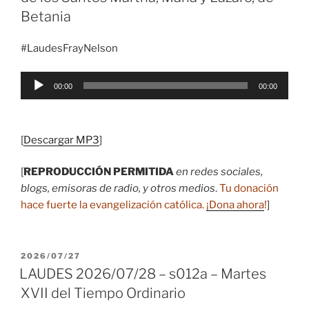
Betania
#LaudesFrayNelson
Reproductor
00:00
00:00
de
audio
[
Descargar MP3
]
[
REPRODUCCIÓN PERMITIDA
en redes sociales,
blogs, emisoras de radio, y otros medios
.
Tu donación
hace fuerte la evangelización católica.
¡Dona ahora
!
]
PUBLICADO
2026/07/27
EL
LAUDES 2026/07/28 – s012a – Martes
XVII del Tiempo Ordinario