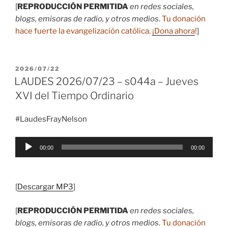
[
REPRODUCCIÓN PERMITIDA
en redes sociales,
blogs, emisoras de radio, y otros medios
.
Tu donación
hace fuerte la evangelización católica.
¡Dona ahora
!
]
PUBLICADO
2026/07/22
EL
LAUDES 2026/07/23 – s044a – Jueves
XVI del Tiempo Ordinario
#LaudesFrayNelson
Reproductor
00:00
00:00
de
audio
[
Descargar MP3
]
[
REPRODUCCIÓN PERMITIDA
en redes sociales,
blogs, emisoras de radio, y otros medios
.
Tu donación