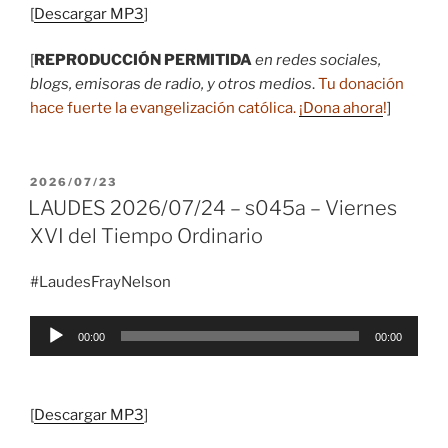
[
Descargar MP3
]
[
REPRODUCCIÓN PERMITIDA
en redes sociales,
blogs, emisoras de radio, y otros medios
.
Tu donación
hace fuerte la evangelización católica.
¡Dona ahora
!
]
PUBLICADO
2026/07/23
EL
LAUDES 2026/07/24 – s045a – Viernes
XVI del Tiempo Ordinario
#LaudesFrayNelson
Reproductor
00:00
00:00
de
audio
[
Descargar MP3
]