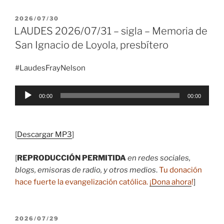
PUBLICADO
2026/07/30
EL
LAUDES 2026/07/31 – sigla – Memoria de
San Ignacio de Loyola, presbítero
#LaudesFrayNelson
Reproductor
00:00
00:00
de
audio
[
Descargar MP3
]
[
REPRODUCCIÓN PERMITIDA
en redes sociales,
blogs, emisoras de radio, y otros medios
.
Tu donación
hace fuerte la evangelización católica.
¡Dona ahora
!
]
PUBLICADO
2026/07/29