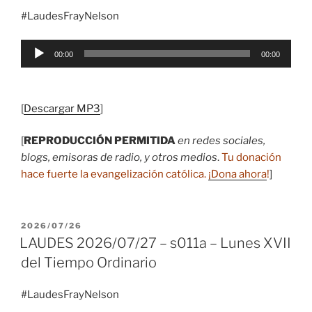
#LaudesFrayNelson
Reproductor
00:00
00:00
de
audio
[
Descargar MP3
]
[
REPRODUCCIÓN PERMITIDA
en redes sociales,
blogs, emisoras de radio, y otros medios
.
Tu donación
hace fuerte la evangelización católica.
¡Dona ahora
!
]
PUBLICADO
2026/07/26
EL
LAUDES 2026/07/27 – s011a – Lunes XVII
del Tiempo Ordinario
#LaudesFrayNelson