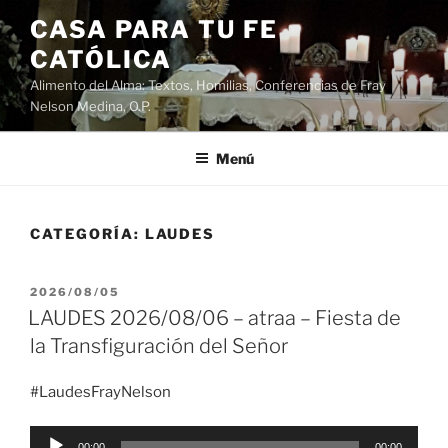
Saltar
CASA PARA TU FE
al
CATÓLICA
contenido
Alimento del Alma: Textos, Homilias, Conferencias de Fray
Nelson Medina, O.P.
Menú
CATEGORÍA:
LAUDES
PUBLICADO
2026/08/05
EL
LAUDES 2026/08/06 – atraa – Fiesta de
la Transfiguración del Señor
#LaudesFrayNelson
Reproductor
00:00
00:00