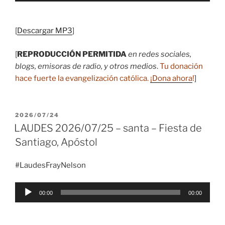
audio
[
Descargar MP3
]
[
REPRODUCCIÓN PERMITIDA
en redes sociales,
blogs, emisoras de radio, y otros medios
.
Tu donación
hace fuerte la evangelización católica.
¡Dona ahora
!
]
PUBLICADO
2026/07/24
EL
LAUDES 2026/07/25 – santa – Fiesta de
Santiago, Apóstol
#LaudesFrayNelson
Reproductor
00:00
00:00
de
audio