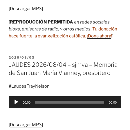
[
Descargar MP3
]
[
REPRODUCCIÓN PERMITIDA
en redes sociales,
blogs, emisoras de radio, y otros medios
.
Tu donación
hace fuerte la evangelización católica.
¡Dona ahora
!
]
PUBLICADO
2026/08/03
EL
LAUDES 2026/08/04 – sjmva – Memoria
de San Juan María Vianney, presbítero
#LaudesFrayNelson
Reproductor
00:00
00:00
de
audio
[
Descargar MP3
]