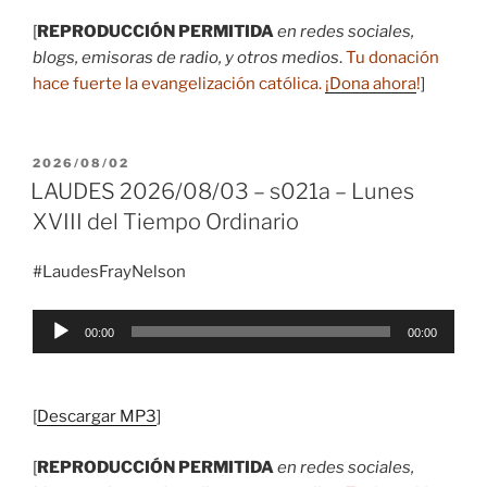
[
REPRODUCCIÓN PERMITIDA
en redes sociales,
blogs, emisoras de radio, y otros medios
.
Tu donación
hace fuerte la evangelización católica.
¡Dona ahora
!
]
PUBLICADO
2026/08/02
EL
LAUDES 2026/08/03 – s021a – Lunes
XVIII del Tiempo Ordinario
#LaudesFrayNelson
Reproductor
00:00
00:00
de
audio
[
Descargar MP3
]
[
REPRODUCCIÓN PERMITIDA
en redes sociales,