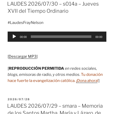
EL
LAUDES 2026/07/30 – s014a – Jueves
XVII del Tiempo Ordinario
#LaudesFrayNelson
Reproductor
00:00
00:00
de
audio
[
Descargar MP3
]
[
REPRODUCCIÓN PERMITIDA
en redes sociales,
blogs, emisoras de radio, y otros medios
.
Tu donación
hace fuerte la evangelización católica.
¡Dona ahora
!
]
PUBLICADO
2026/07/28
EL
LAUDES 2026/07/29 – smara – Memoria
de los Santos Martha, María y Lázaro, de