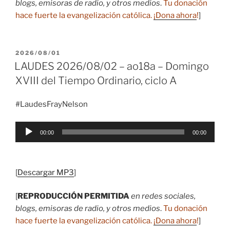
blogs, emisoras de radio, y otros medios
.
Tu donación
hace fuerte la evangelización católica.
¡Dona ahora
!
]
PUBLICADO
2026/08/01
EL
LAUDES 2026/08/02 – ao18a – Domingo
XVIII del Tiempo Ordinario, ciclo A
#LaudesFrayNelson
Reproductor
00:00
00:00
de
audio
[
Descargar MP3
]
[
REPRODUCCIÓN PERMITIDA
en redes sociales,
blogs, emisoras de radio, y otros medios
.
Tu donación
hace fuerte la evangelización católica.
¡Dona ahora
!
]