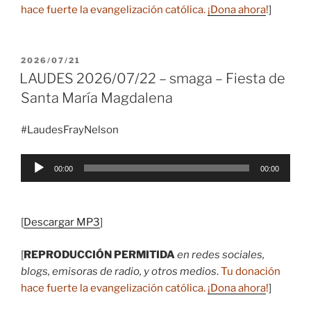
hace fuerte la evangelización católica.
¡Dona ahora
!
]
PUBLICADO
2026/07/21
EL
LAUDES 2026/07/22 – smaga – Fiesta de
Santa María Magdalena
#LaudesFrayNelson
Reproductor
00:00
00:00
de
audio
[
Descargar MP3
]
[
REPRODUCCIÓN PERMITIDA
en redes sociales,
blogs, emisoras de radio, y otros medios
.
Tu donación
hace fuerte la evangelización católica.
¡Dona ahora
!
]