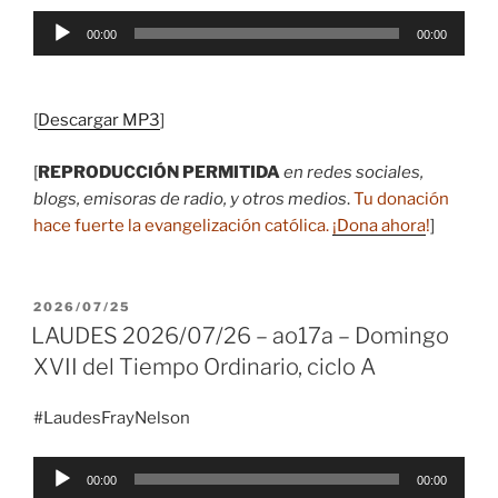
Reproductor
00:00
00:00
de
audio
[
Descargar MP3
]
[
REPRODUCCIÓN PERMITIDA
en redes sociales,
blogs, emisoras de radio, y otros medios
.
Tu donación
hace fuerte la evangelización católica.
¡Dona ahora
!
]
PUBLICADO
2026/07/25
EL
LAUDES 2026/07/26 – ao17a – Domingo
XVII del Tiempo Ordinario, ciclo A
#LaudesFrayNelson
Reproductor
00:00
00:00
de