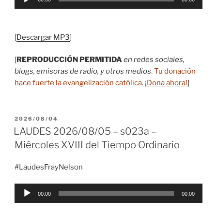
de
audio
[
Descargar MP3
]
[
REPRODUCCIÓN PERMITIDA
en redes sociales,
blogs, emisoras de radio, y otros medios
.
Tu donación
hace fuerte la evangelización católica.
¡Dona ahora
!
]
PUBLICADO
2026/08/04
EL
LAUDES 2026/08/05 – s023a –
Miércoles XVIII del Tiempo Ordinario
#LaudesFrayNelson
Reproductor
00:00
00:00
de
audio