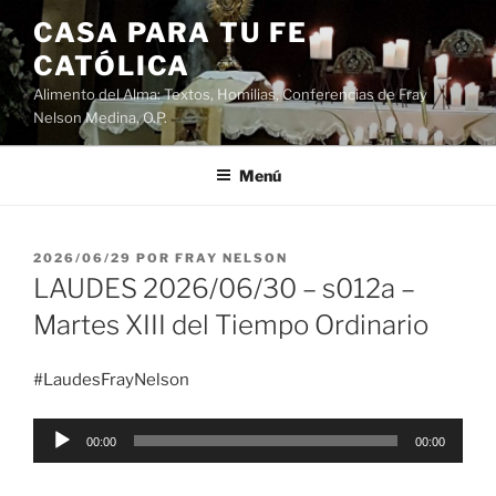
Saltar
CASA PARA TU FE
al
CATÓLICA
contenido
Alimento del Alma: Textos, Homilias, Conferencias de Fray
Nelson Medina, O.P.
Menú
PUBLICADO
2026/06/29
POR
FRAY NELSON
EL
LAUDES 2026/06/30 – s012a –
Martes XIII del Tiempo Ordinario
#LaudesFrayNelson
Reproductor
00:00
00:00
de
audio