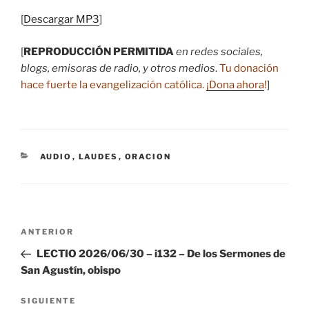
[
Descargar MP3
]
[
REPRODUCCIÓN PERMITIDA
en redes sociales,
blogs, emisoras de radio, y otros medios
.
Tu donación
hace fuerte la evangelización católica.
¡Dona ahora
!
]
CATEGORÍAS
AUDIO
,
LAUDES
,
ORACION
Navegación
Entrada
ANTERIOR
de
anterior:
LECTIO 2026/06/30 – i132 – De los Sermones de
entradas
San Agustín, obispo
Siguiente
SIGUIENTE