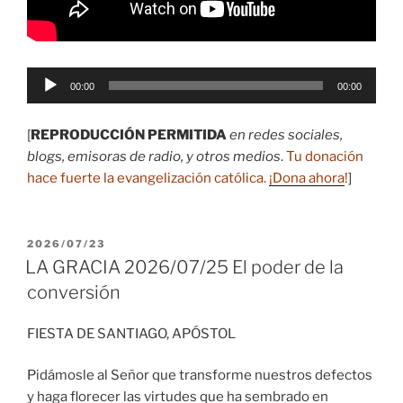
Reproductor
00:00
00:00
de
audio
[
REPRODUCCIÓN PERMITIDA
en redes sociales,
blogs, emisoras de radio, y otros medios
.
Tu donación
hace fuerte la evangelización católica.
¡Dona ahora
!
]
PUBLICADO
2026/07/23
EL
LA GRACIA 2026/07/25 El poder de la
conversión
FIESTA DE SANTIAGO, APÓSTOL
Pidámosle al Señor que transforme nuestros defectos
y haga florecer las virtudes que ha sembrado en