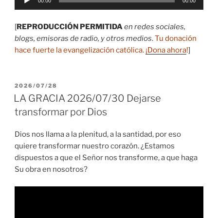
00:00
00:00
de
audio
[
REPRODUCCIÓN PERMITIDA
en redes sociales,
blogs, emisoras de radio, y otros medios
.
Tu donación
hace fuerte la evangelización católica.
¡Dona ahora
!
]
PUBLICADO
2026/07/28
EL
LA GRACIA 2026/07/30 Dejarse
transformar por Dios
Dios nos llama a la plenitud, a la santidad, por eso
quiere transformar nuestro corazón. ¿Estamos
dispuestos a que el Señor nos transforme, a que haga
Su obra en nosotros?