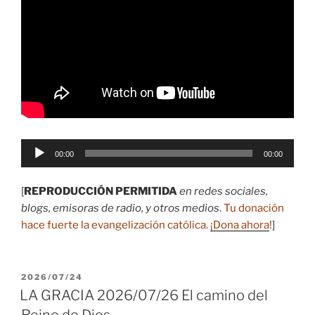
Reproductor
00:00
00:00
de
audio
[
REPRODUCCIÓN PERMITIDA
en redes sociales,
blogs, emisoras de radio, y otros medios
.
Tu donación
hace fuerte la evangelización católica.
¡Dona ahora
!
]
PUBLICADO
2026/07/24
EL
LA GRACIA 2026/07/26 El camino del
Reino de Dios