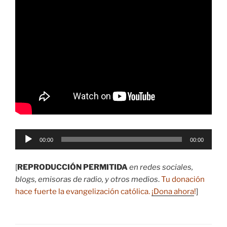
Reproductor
00:00
00:00
de
audio
[
REPRODUCCIÓN PERMITIDA
en redes sociales,
blogs, emisoras de radio, y otros medios
.
Tu donación
hace fuerte la evangelización católica.
¡Dona ahora
!
]