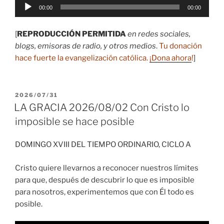
Reproductor
00:00
00:00
de
audio
[
REPRODUCCIÓN PERMITIDA
en redes sociales,
blogs, emisoras de radio, y otros medios
.
Tu donación
hace fuerte la evangelización católica.
¡Dona ahora
!
]
PUBLICADO
2026/07/31
EL
LA GRACIA 2026/08/02 Con Cristo lo
imposible se hace posible
DOMINGO XVIII DEL TIEMPO ORDINARIO, CICLO A
Cristo quiere llevarnos a reconocer nuestros límites
para que, después de descubrir lo que es imposible
para nosotros, experimentemos que con Él todo es
posible.