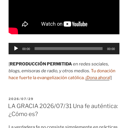
Reproductor
00:00
00:00
de
audio
[
REPRODUCCIÓN PERMITIDA
en redes sociales,
blogs, emisoras de radio, y otros medios
.
Tu donación
hace fuerte la evangelización católica.
¡Dona ahora
!
]
PUBLICADO
2026/07/29
EL
LA GRACIA 2026/07/31 Una fe auténtica:
¿Cómo es?
La verdadera fe no consiste simplemente en prácticas