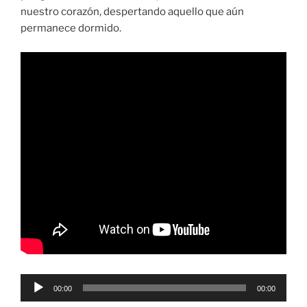
nuestro corazón, despertando aquello que aún
permanece dormido.
Reproductor
00:00
00:00
de