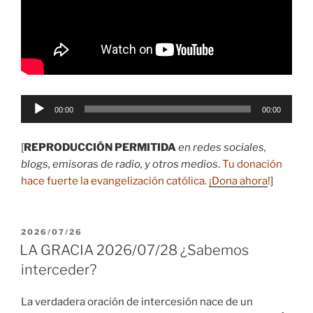
Reproductor
00:00
00:00
de
audio
[
REPRODUCCIÓN PERMITIDA
en redes sociales,
blogs, emisoras de radio, y otros medios
.
Tu donación
hace fuerte la evangelización católica.
¡Dona ahora
!
]
PUBLICADO
2026/07/26
EL
LA GRACIA 2026/07/28 ¿Sabemos
interceder?
La verdadera oración de intercesión nace de un