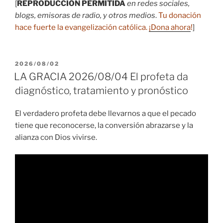
[
REPRODUCCIÓN PERMITIDA
en redes sociales,
blogs, emisoras de radio, y otros medios
.
Tu donación
hace fuerte la evangelización católica.
¡Dona ahora
!
]
PUBLICADO
2026/08/02
EL
LA GRACIA 2026/08/04 El profeta da
diagnóstico, tratamiento y pronóstico
El verdadero profeta debe llevarnos a que el pecado
tiene que reconocerse, la conversión abrazarse y la
alianza con Dios vivirse.