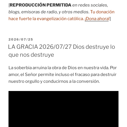
audio
[
REPRODUCCIÓN PERMITIDA
en redes sociales,
blogs, emisoras de radio, y otros medios
.
Tu donación
hace fuerte la evangelización católica.
¡Dona ahora
!
]
PUBLICADO
2026/07/25
EL
LA GRACIA 2026/07/27 Dios destruye lo
que nos destruye
La soberbia arruina la obra de Dios en nuestra vida. Por
amor, el Señor permite incluso el fracaso para destruir
nuestro orgullo y conducirnos a la conversión.