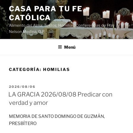
Saltar
CASA PARA TU FE
al
CATÓLICA
contenido
Alimento del Alma: Textos, Homilias, Conferencias de Fray
Nelson Medina, O.P.
Menú
CATEGORÍA:
HOMILIAS
PUBLICADO
2026/08/06
EL
LA GRACIA 2026/08/08 Predicar con
verdad y amor
MEMORIA DE SANTO DOMINGO DE GUZMÁN,
PRESBÍTERO