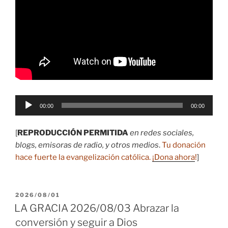
Reproductor
00:00
00:00
de
audio
[
REPRODUCCIÓN PERMITIDA
en redes sociales,
blogs, emisoras de radio, y otros medios
.
Tu donación
hace fuerte la evangelización católica.
¡Dona ahora
!
]
PUBLICADO
2026/08/01
EL
LA GRACIA 2026/08/03 Abrazar la
conversión y seguir a Dios