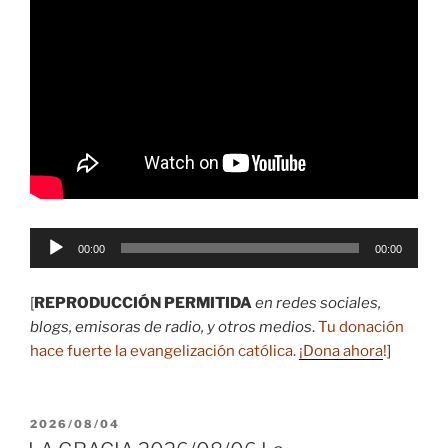
Reproductor
00:00
00:00
de
audio
[
REPRODUCCIÓN PERMITIDA
en redes sociales,
blogs, emisoras de radio, y otros medios
.
Tu donación
hace fuerte la evangelización católica.
¡Dona ahora
!
]
PUBLICADO
2026/08/04
EL