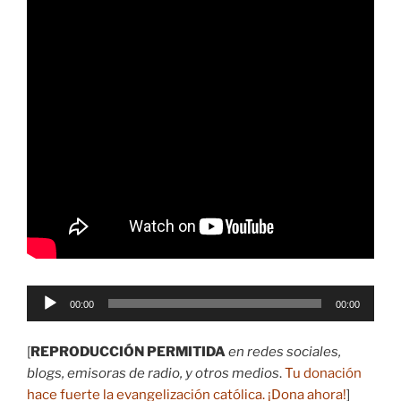
Reproductor
00:00
00:00
de
audio
[
REPRODUCCIÓN PERMITIDA
en redes sociales,
blogs, emisoras de radio, y otros medios
.
Tu donación
hace fuerte la evangelización católica.
¡Dona ahora
!
]