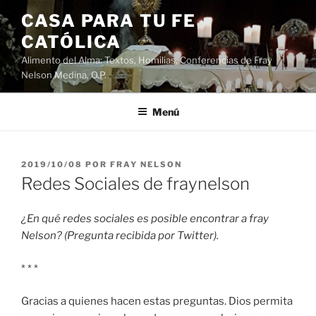
Saltar
CASA PARA TU FE
al
CATÓLICA
contenido
Alimento del Alma: Textos, Homilias, Conferencias de Fray
Nelson Medina, O.P.
Menú
PUBLICADO
2019/10/08
POR
FRAY NELSON
EL
Redes Sociales de fraynelson
¿En qué redes sociales es posible encontrar a fray
Nelson? (Pregunta recibida por Twitter).
* * *
Gracias a quienes hacen estas preguntas. Dios permita