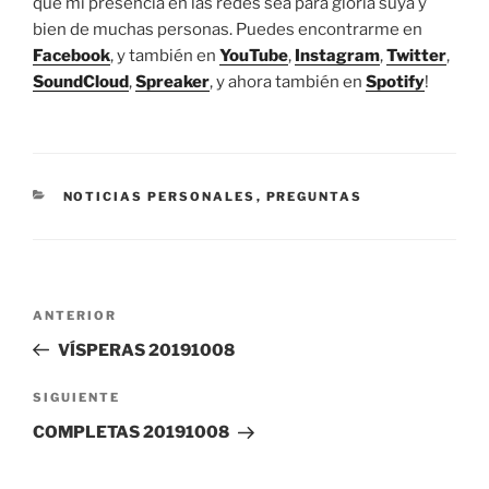
que mi presencia en las redes sea para gloria suya y
bien de muchas personas. Puedes encontrarme en
Facebook
, y también en
YouTube
,
Instagram
,
Twitter
,
SoundCloud
,
Spreaker
, y ahora también en
Spotify
!
CATEGORÍAS
NOTICIAS PERSONALES
,
PREGUNTAS
Navegación
Entrada
ANTERIOR
de
anterior:
VÍSPERAS 20191008
entradas
Siguiente
SIGUIENTE
entrada
COMPLETAS 20191008