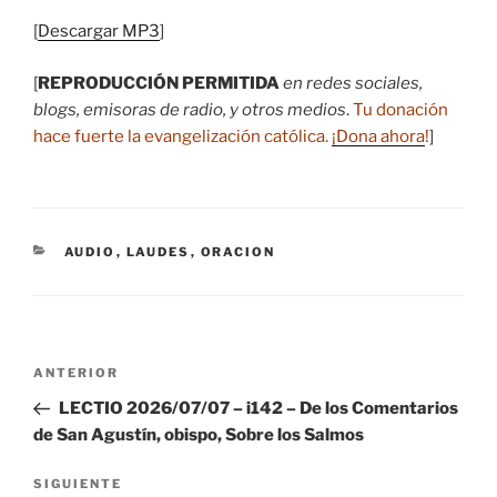
[
Descargar MP3
]
[
REPRODUCCIÓN PERMITIDA
en redes sociales,
blogs, emisoras de radio, y otros medios
.
Tu donación
hace fuerte la evangelización católica.
¡Dona ahora
!
]
CATEGORÍAS
AUDIO
,
LAUDES
,
ORACION
Navegación
Entrada
ANTERIOR
de
anterior:
LECTIO 2026/07/07 – i142 – De los Comentarios
entradas
de San Agustín, obispo, Sobre los Salmos
Siguiente
SIGUIENTE