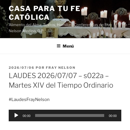
Saltar
CASA PARA TU FE
al
CATÓLICA
contenido
Alimento del Alma: Textos, Homilias, Conferencias de Fray
Nelson Medina, O.P.
Menú
PUBLICADO
2026/07/06
POR
FRAY NELSON
EL
LAUDES 2026/07/07 – s022a –
Martes XIV del Tiempo Ordinario
#LaudesFrayNelson
Reproductor
00:00
00:00
de
audio