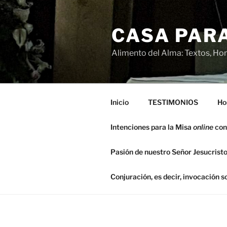
Saltar
al
CASA PARA
contenido
Alimento del Alma: Textos, Hom
Inicio
TESTIMONIOS
Ho
Intenciones para la Misa
online
con
Pasión de nuestro Señor Jesucristo
Conjuración, es decir, invocación 