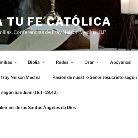
 TU FE CATÓLICA
ilias, Conferencias de Fray Nelson Medina, O.P.
milías
Biblia
Redes
Orar
Apóyanos!
 fray Nelson Medina
Pasión de nuestro Señor Jesucristo según
 según San Juan (18,1–19,42)
solemne, de los Santos Ángeles de Dios