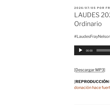
PUBLICADO
2026/07/05
POR
F
EL
LAUDES 202
Ordinario
#LaudesFrayNelso
Reproductor
00:00
de
audio
[
Descargar MP3
]
[
REPRODUCCIÓN 
donación hace fuert