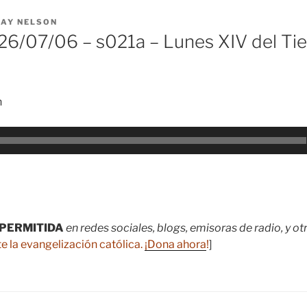
RAY NELSON
6/07/06 – s021a – Lunes XIV del Ti
n
PERMITIDA
en redes sociales, blogs, emisoras de radio, y o
e la evangelización católica.
¡Dona ahora
!
]