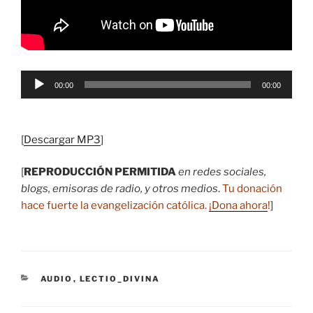
Reproductor
00:00
00:00
de
audio
[
Descargar MP3
]
[
REPRODUCCIÓN PERMITIDA
en redes sociales,
blogs, emisoras de radio, y otros medios
.
Tu donación
hace fuerte la evangelización católica.
¡Dona ahora
!
]
CATEGORÍAS
AUDIO
,
LECTIO_DIVINA