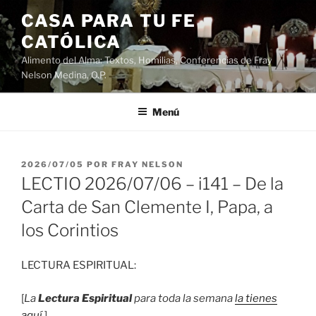
Saltar
CASA PARA TU FE
al
CATÓLICA
contenido
Alimento del Alma: Textos, Homilias, Conferencias de Fray
Nelson Medina, O.P.
Menú
PUBLICADO
2026/07/05
POR
FRAY NELSON
EL
LECTIO 2026/07/06 – i141 – De la
Carta de San Clemente I, Papa, a
los Corintios
LECTURA ESPIRITUAL:
[
La
Lectura Espiritual
para toda la semana
la tienes
aquí
.]