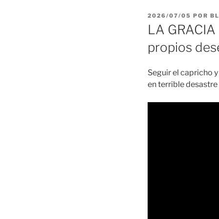
PUBLICADO
2026/07/05
POR
B
EL
LA GRACIA 2
propios des
Seguir el capricho y
en terrible desastre