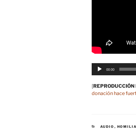
Reproductor
00:00
de
audio
[
REPRODUCCIÓN 
donación hace fuert
CATEGORÍAS
AUDIO
,
HOMILI