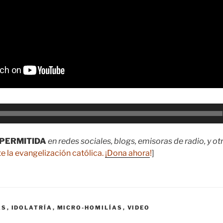
PERMITIDA
en redes sociales, blogs, emisoras de radio, y o
e la evangelización católica.
¡Dona ahora
!
]
AS
,
IDOLATRÍA
,
MICRO-HOMILÍAS
,
VIDEO