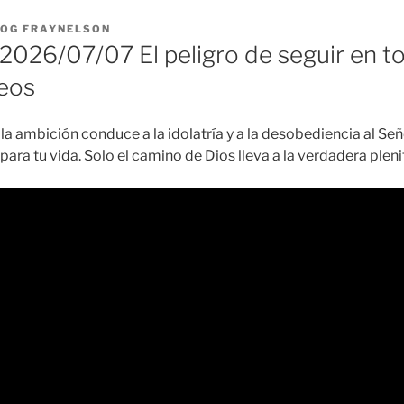
LOG FRAYNELSON
026/07/07 El peligro de seguir en to
eos
 la ambición conduce a la idolatría y a la desobediencia al Señ
 para tu vida. Solo el camino de Dios lleva a la verdadera ple