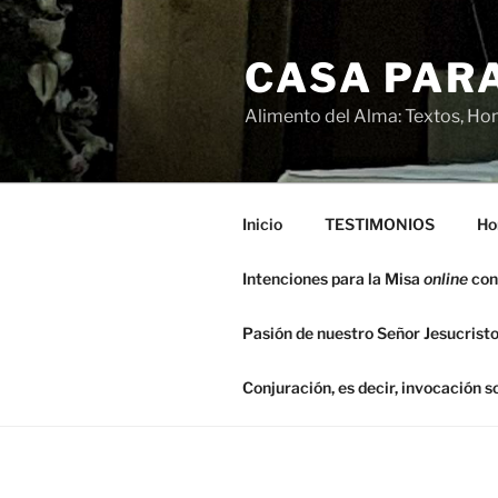
Saltar
al
CASA PARA
contenido
Alimento del Alma: Textos, Hom
Inicio
TESTIMONIOS
Ho
Intenciones para la Misa
online
con
Pasión de nuestro Señor Jesucristo
Conjuración, es decir, invocación 