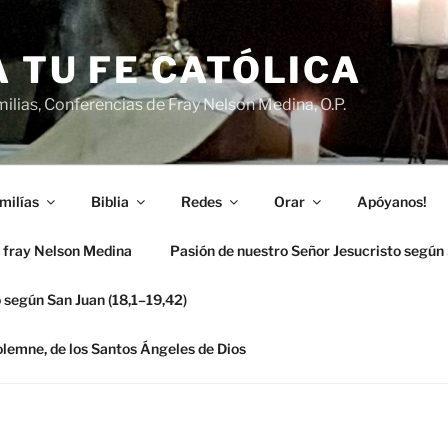
 TU FE CATÓLICA
ilias, Conferencias de Fray Nelson Medina, O.P.
milías
Biblia
Redes
Orar
Apóyanos!
 fray Nelson Medina
Pasión de nuestro Señor Jesucristo según
 según San Juan (18,1–19,42)
solemne, de los Santos Ángeles de Dios