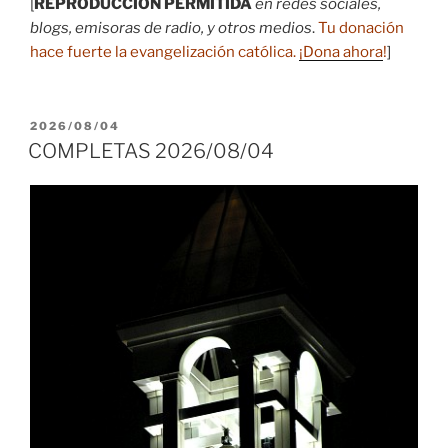
[
REPRODUCCIÓN PERMITIDA
en redes sociales,
blogs, emisoras de radio, y otros medios
.
Tu donación
hace fuerte la evangelización católica.
¡Dona ahora
!
]
PUBLICADO
2026/08/04
EL
COMPLETAS 2026/08/04