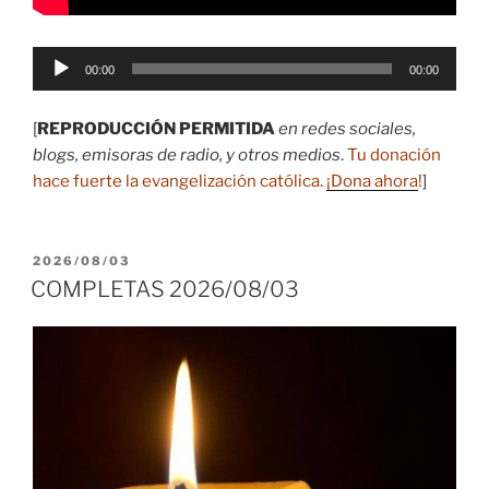
Reproductor
00:00
00:00
de
audio
[
REPRODUCCIÓN PERMITIDA
en redes sociales,
blogs, emisoras de radio, y otros medios
.
Tu donación
hace fuerte la evangelización católica.
¡Dona ahora
!
]
PUBLICADO
2026/08/03
EL
COMPLETAS 2026/08/03