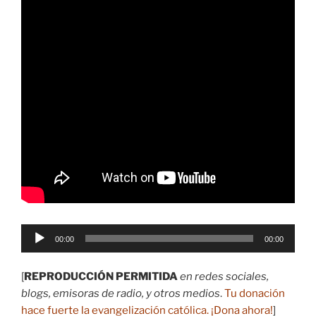
Reproductor
00:00
00:00
de
audio
[
REPRODUCCIÓN PERMITIDA
en redes sociales,
blogs, emisoras de radio, y otros medios
.
Tu donación
hace fuerte la evangelización católica.
¡Dona ahora
!
]