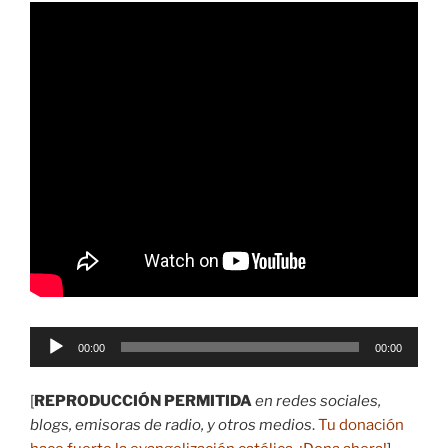
Reproductor
00:00
00:00
de
audio
[
REPRODUCCIÓN PERMITIDA
en redes sociales,
blogs, emisoras de radio, y otros medios
.
Tu donación