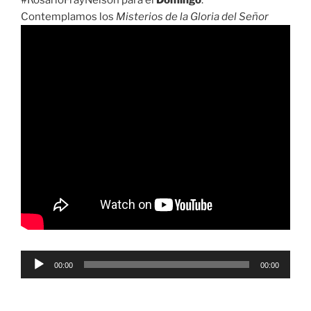
#RosarioFrayNelson para el
Domingo
:
Contemplamos los
Misterios de la Gloria del Señor
Reproductor
00:00
00:00
de
audio