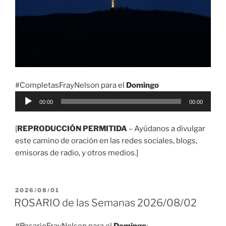
#CompletasFrayNelson para el
Domingo
Reproductor
00:00
00:00
de
audio
[
REPRODUCCIÓN PERMITIDA
– Ayúdanos a divulgar
este camino de oración en las redes sociales, blogs,
emisoras de radio, y otros medios.]
PUBLICADO
2026/08/01
EL
ROSARIO de las Semanas 2026/08/02