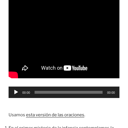
Reproductor
00:00
00:00
de
audio
Usamos
esta versión de las oraciones
.