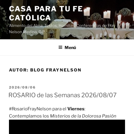
Saltar
CASA PARA TU FE
al
CATÓLICA
contenido
Alimento del Alma: Textos, Homilias, Conferencias de Fray
Nelson Medina, O.P.
Menú
AUTOR:
BLOG FRAYNELSON
PUBLICADO
2026/08/06
EL
ROSARIO de las Semanas 2026/08/07
#RosarioFrayNelson para el
Viernes
:
Contemplamos los
Misterios de la Dolorosa Pasión