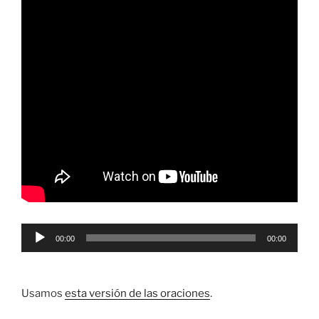
Reproductor
00:00
00:00
de
audio
Usamos
esta versión de las oraciones
.