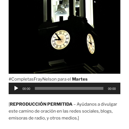
#CompletasFrayNelson para el
Martes
Reproductor
00:00
00:00
de
audio
[
REPRODUCCIÓN PERMITIDA
– Ayúdanos a divulgar
este camino de oración en las redes sociales, blogs,
emisoras de radio, y otros medios.]