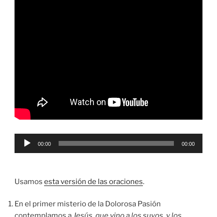
Reproductor
00:00
00:00
de
audio
Usamos
esta versión de las oraciones
.
En el primer misterio de la Dolorosa Pasión
contemplamos a
Jesús, que vino a los suyos, y los