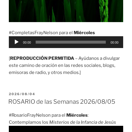
#CompletasFrayNelson para el
Miércoles
Reproductor
00:00
00:00
de
audio
[
REPRODUCCIÓN PERMITIDA
– Ayúdanos a divulgar
este camino de oración en las redes sociales, blogs,
emisoras de radio, y otros medios.]
PUBLICADO
2026/08/04
EL
ROSARIO de las Semanas 2026/08/05
#RosarioFrayNelson para el
Miércoles
:
Contemplamos los
Misterios de la Infancia de Jesús