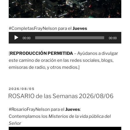
#CompletasFrayNelson para el
Jueves
Reproductor
00:00
00:00
de
audio
[
REPRODUCCIÓN PERMITIDA
– Ayúdanos a divulgar
este camino de oración en las redes sociales, blogs,
emisoras de radio, y otros medios.]
PUBLICADO
2026/08/05
EL
ROSARIO de las Semanas 2026/08/06
#RosarioFrayNelson para el
Jueves
:
Contemplamos los
Misterios de la vida pública del
Señor