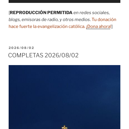
de
audio
[
REPRODUCCIÓN PERMITIDA
en redes sociales,
blogs, emisoras de radio, y otros medios
.
Tu donación
hace fuerte la evangelización católica.
¡Dona ahora
!
]
PUBLICADO
2026/08/02
EL
COMPLETAS 2026/08/02