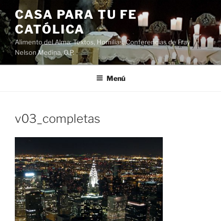
Saltar
CASA PARA TU FE
al
CATÓLICA
contenido
Alimento del Alma: Textos, Homilias, Conferencias de Fray
Nelson Medina, O.P.
Menú
v03_completas