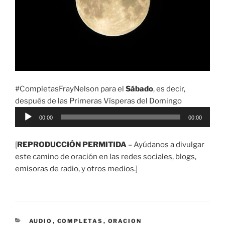
#CompletasFrayNelson para el
Sábado
, es decir,
después de las Primeras Vísperas del Domingo
Reproductor
00:00
00:00
de
audio
[
REPRODUCCIÓN PERMITIDA
– Ayúdanos a divulgar
este camino de oración en las redes sociales, blogs,
emisoras de radio, y otros medios.]
CATEGORÍAS
AUDIO
,
COMPLETAS
,
ORACION