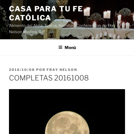
Saltar
CASA PARA TU FE
al
CATÓLICA
contenido
Alimento del Alma: Textos, Homilias, Conferencias de Fray
Nelson Medina, O.P.
Menú
PUBLICADO
2016/10/08
POR
FRAY NELSON
EL
COMPLETAS 20161008