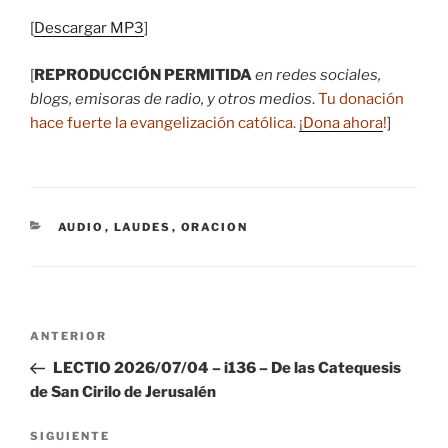
[
Descargar MP3
]
[
REPRODUCCIÓN PERMITIDA
en redes sociales,
blogs, emisoras de radio, y otros medios
.
Tu donación
hace fuerte la evangelización católica.
¡Dona ahora
!
]
CATEGORÍAS
AUDIO
,
LAUDES
,
ORACION
Navegación
Entrada
ANTERIOR
de
anterior:
LECTIO 2026/07/04 – i136 – De las Catequesis
entradas
de San Cirilo de Jerusalén
Siguiente
SIGUIENTE