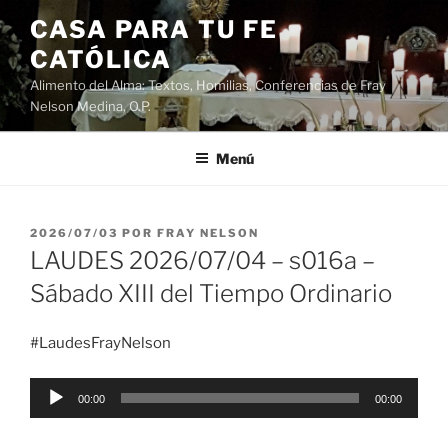
Saltar
CASA PARA TU FE
al
CATÓLICA
contenido
Alimento del Alma: Textos, Homilias, Conferencias de Fray
Nelson Medina, O.P.
Menú
PUBLICADO
2026/07/03
POR
FRAY NELSON
EL
LAUDES 2026/07/04 – s016a –
Sábado XIII del Tiempo Ordinario
#LaudesFrayNelson
Reproductor
00:00
00:00
de
audio