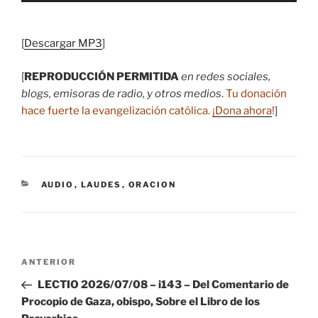
audio
[
Descargar MP3
]
[
REPRODUCCIÓN PERMITIDA
en redes sociales,
blogs, emisoras de radio, y otros medios
.
Tu donación
hace fuerte la evangelización católica.
¡Dona ahora
!
]
CATEGORÍAS
AUDIO
,
LAUDES
,
ORACION
Navegación
Entrada
ANTERIOR
de
anterior:
LECTIO 2026/07/08 – i143 – Del Comentario de
entradas
Procopio de Gaza, obispo, Sobre el Libro de los