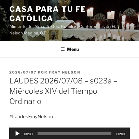
Saltar
CASA PARA TU FE
al
CATÓLICA
contenido
Alimento del Alma: Textos, Homilias, Conferencias de Fray
Nelson Medina, O.P.
Menú
PUBLICADO
2026/07/07
POR
FRAY NELSON
EL
LAUDES 2026/07/08 – s023a –
Miércoles XIV del Tiempo
Ordinario
#LaudesFrayNelson
Reproductor
00:00
00:00
de