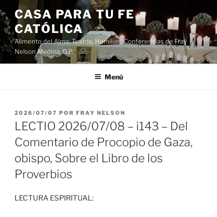
Saltar
CASA PARA TU FE
al
CATÓLICA
contenido
Alimento del Alma: Textos, Homilias, Conferencias de Fray
Nelson Medina, O.P.
Menú
PUBLICADO
2026/07/07
POR
FRAY NELSON
EL
LECTIO 2026/07/08 – i143 – Del
Comentario de Procopio de Gaza,
obispo, Sobre el Libro de los
Proverbios
LECTURA ESPIRITUAL: