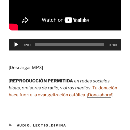
Reproductor
00:00
00:00
de
audio
[
Descargar MP3
]
[
REPRODUCCIÓN PERMITIDA
en redes sociales,
blogs, emisoras de radio, y otros medios
.
Tu donación
hace fuerte la evangelización católica.
¡Dona ahora
!
]
CATEGORÍAS
AUDIO
,
LECTIO_DIVINA