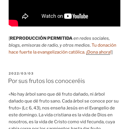
[
REPRODUCCIÓN PERMITIDA
en redes sociales,
blogs, emisoras de radio, y otros medios
.
Tu donación
hace fuerte la evangelización católica.
¡Dona ahora
!
]
PUBLICADO
2022/03/03
EL
Por sus frutos los conoceréis
«No hay árbol sano que dé fruto dañado, ni árbol
dañado que dé fruto sano. Cada árbol se conoce por su
fruto» (Lc 6, 43), nos enseña Jesús en el Evangelio de
este domingo. La vida cristiana es la vida de Dios en
nosotros, es la vida de Cristo como vid fecunda, cuya
sabia corre por los sarmientos hasta dar fruto