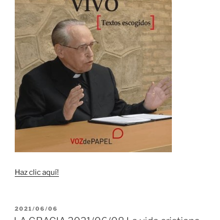
Haz clic aquí!
PUBLICADO
2021/06/06
EL