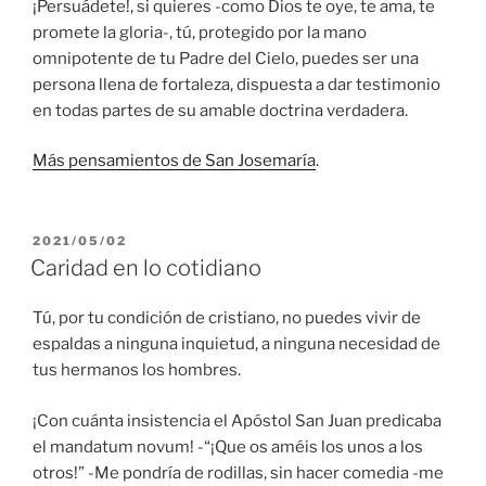
¡Persuádete!, si quieres -como Dios te oye, te ama, te
promete la gloria-, tú, protegido por la mano
omnipotente de tu Padre del Cielo, puedes ser una
persona llena de fortaleza, dispuesta a dar testimonio
en todas partes de su amable doctrina verdadera.
Más pensamientos de San Josemaría
.
PUBLICADO
2021/05/02
EL
Caridad en lo cotidiano
Tú, por tu condición de cristiano, no puedes vivir de
espaldas a ninguna inquietud, a ninguna necesidad de
tus hermanos los hombres.
¡Con cuánta insistencia el Apóstol San Juan predicaba
el mandatum novum! -“¡Que os améis los unos a los
otros!” -Me pondría de rodillas, sin hacer comedia -me