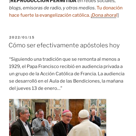
[
REPRODUCCIÓN PERMITIDA
en redes sociales,
blogs, emisoras de radio, y otros medios
.
Tu donación
hace fuerte la evangelización católica.
¡Dona ahora
!
]
PUBLICADO
2022/01/15
EL
Cómo ser efectivamente apóstoles hoy
“Siguiendo una tradición que se remonta al menos a
1929, el Papa Francisco recibió en audiencia privada a
un grupo de la Acción Católica de Francia. La audiencia
se desarrolló en el Aula de las Bendiciones, la mañana
del jueves 13 de enero…”