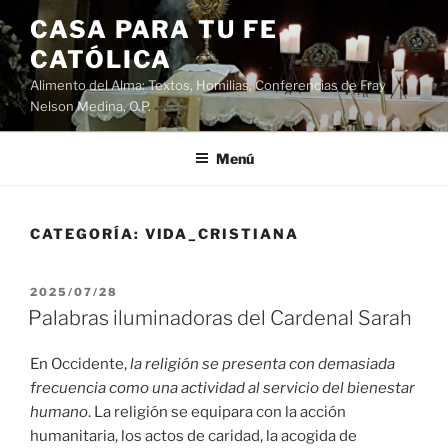
Saltar
CASA PARA TU FE
al
CATÓLICA
contenido
Alimento del Alma: Textos, Homilias, Conferencias de Fray
Nelson Medina, O.P.
Menú
CATEGORÍA:
VIDA_CRISTIANA
PUBLICADO
2025/07/28
EL
Palabras iluminadoras del Cardenal Sarah
En Occidente,
la religión se presenta con demasiada
frecuencia como una actividad al servicio del bienestar
humano
. La religión se equipara con la acción
humanitaria, los actos de caridad, la acogida de