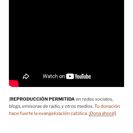
[
REPRODUCCIÓN PERMITIDA
en redes sociales,
blogs, emisoras de radio, y otros medios
.
Tu donación
hace fuerte la evangelización católica.
¡Dona ahora
!
]