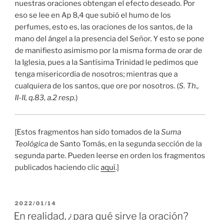
nuestras oraciones obtengan el efecto deseado. Por
eso se lee en Ap 8,4 que subió el humo de los
perfumes, esto es, las oraciones de los santos, de la
mano del ángel a la presencia del Señor. Y esto se pone
de manifiesto asimismo por la misma forma de orar de
la Iglesia, pues a la Santísima Trinidad le pedimos que
tenga misericordia de nosotros; mientras que a
cualquiera de los santos, que ore por nosotros. (
S. Th.,
II-II, q.83, a.2 resp.
)
[Estos fragmentos han sido tomados de la
Suma
Teológica
de Santo Tomás, en la segunda sección de la
segunda parte. Pueden leerse en orden los fragmentos
publicados haciendo clic
aquí
.]
PUBLICADO
2022/01/14
EL
En realidad, ¿para qué sirve la oración?