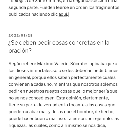
Teológica
de Santo Tomás, en la segunda sección de la
segunda parte. Pueden leerse en orden los fragmentos
publicados haciendo clic
aquí
.]
PUBLICADO
2022/01/28
EL
¿Se deben pedir cosas concretas en la
oración?
Según refiere Máximo Valerio, Sócrates opinaba que a
los dioses inmortales sólo se les deberían pedir bienes
en general, porque ellos saben perfectamente cuáles
convienen a cada uno, mientras que nosotros solemos
pedir en nuestros ruegos cosas que lo mejor sería que
no se nos concediesen. Esta opinión, ciertamente,
tiene su parte de verdad en lo tocante a las cosas que
pueden acabar mal, y de las que el hombre, de hecho,
puede hacer buen o mal uso. Tales son, por ejemplo, las
riquezas, las cuales, como allí mismo se nos dice,