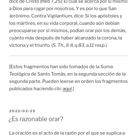
dice de Cristo (Heb 7,25): El cual se acerca por sí mismo
a Dios para rogar por nosotros. Y es por lo que San
Jerónimo, Contra Vigilantium, dice: Si los apóstoles y
los mártires, en su vida corporal, cuando aún debían
preocuparse por sí mismos, podían orar por los demás,
cuánto más después de haber alcanzado la corona, la
victoria y el triunfo. (
S. Th., II-II, q.83, a.11 resp.
)
[Estos fragmentos han sido tomados de la
Suma
Teológica
de Santo Tomás, en la segunda sección de la
segunda parte. Pueden leerse en orden los fragmentos
publicados haciendo clic
aquí
.]
PUBLICADO
2022/02/25
EL
¿Es razonable orar?
La oración es el acto de la razón por el que se suplica a