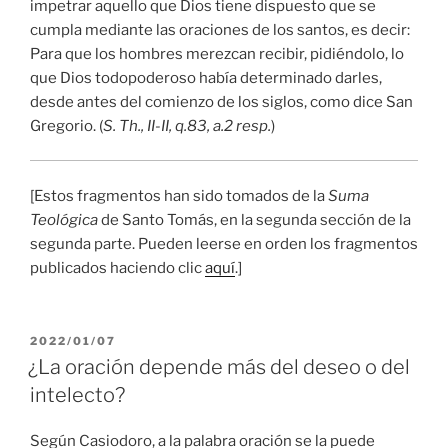
impetrar aquello que Dios tiene dispuesto que se
cumpla mediante las oraciones de los santos, es decir:
Para que los hombres merezcan recibir, pidiéndolo, lo
que Dios todopoderoso había determinado darles,
desde antes del comienzo de los siglos, como dice San
Gregorio. (
S. Th., II-II, q.83, a.2 resp.
)
[Estos fragmentos han sido tomados de la
Suma
Teológica
de Santo Tomás, en la segunda sección de la
segunda parte. Pueden leerse en orden los fragmentos
publicados haciendo clic
aquí
.]
PUBLICADO
2022/01/07
EL
¿La oración depende más del deseo o del
intelecto?
Según Casiodoro, a la palabra oración se la puede