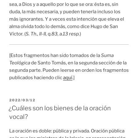
sea, a Dios y a aquello por lo que se ora: ésta es, sin
duda, la más necesaria, y pueden tenerla incluso los
más ignorantes. Y a veces esta intención que eleva el
alma olvida todo lo demás, como dice Hugo de San
Víctor. (
S. Th., II-II, q.83, a.13 resp.
)
[Estos fragmentos han sido tomados de la
Suma
Teológica
de Santo Tomás, en la segunda sección de la
segunda parte. Pueden leerse en orden los fragmentos
publicados haciendo clic
aquí
.]
PUBLICADO
2022/03/12
EL
¿Cuáles son los bienes de la oración
vocal?
La oración es doble: pública y privada. Oración pública