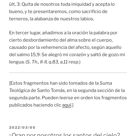
últ, 3: Quita de nosotros toda iniquidad y acepta lo
bueno, y te presentaremos, como sacrificio de
terneros, la alabanza de nuestros labios.
En tercer lugar, añadimos a la oración la palabra por
cierto desbordamiento del alma sobre el cuerpo,
causado por la vehemencia del afecto, según aquello
del salmo 15,9: Se alegró mi corazón y saltó de gozo mi
lengua. (
S. Th., II-II, q.83, a.11 resp.
)
[Estos fragmentos han sido tomados de la
Suma
Teológica
de Santo Tomás, en la segunda sección de la
segunda parte. Pueden leerse en orden los fragmentos
publicados haciendo clic
aquí
.]
PUBLICADO
2022/03/05
EL
¿Oran por nosotros los santos del cielo?