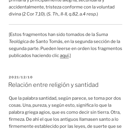
primaria y principalmente alegría; secundaria y
accidentalmente, tristeza conforme con la voluntad
divina (2 Cor 7,10). (
S. Th., II-II, q.82, a.4 resp.
)
[Estos fragmentos han sido tomados de la
Suma
Teológica
de Santo Tomás, en la segunda sección de la
segunda parte. Pueden leerse en orden los fragmentos
publicados haciendo clic
aquí
.]
PUBLICADO
2021/12/10
EL
Relación entre religión y santidad
Que la palabra santidad, según parece, se toma por dos
cosas. Una, pureza, y según esto, significa lo que la
palabra griega agios, que es como decir sin tierra. Otra,
firmeza. De ahí el que los antiguos llamasen santo a lo
firmemente establecido por las leyes, de suerte que se