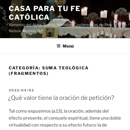
Saltar
CASA PARA TU FE
al
CATÓLICA
contenido
Alimento del Alma: Textos, Homilias, Conferencias de Fray
Nelson Medina, O.P.
Menú
CATEGORÍA:
SUMA TEOLÓGICA
(FRAGMENTOS)
PUBLICADO
2022/04/02
EL
¿Qué valor tiene la oración de petición?
Tal como expusimos (a.13), la oración, además del
efecto presente, el consuelo espiritual, tiene una doble
virtualidad con respecto a su efecto futuro: la de