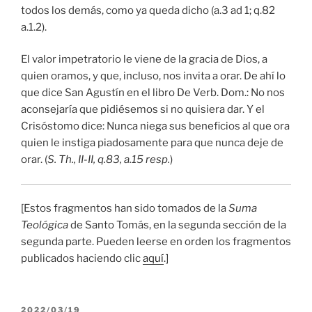
todos los demás, como ya queda dicho (a.3 ad 1; q.82
a.1.2).
El valor impetratorio le viene de la gracia de Dios, a
quien oramos, y que, incluso, nos invita a orar. De ahí lo
que dice San Agustín en el libro De Verb. Dom.: No nos
aconsejaría que pidiésemos si no quisiera dar. Y el
Crisóstomo dice: Nunca niega sus beneficios al que ora
quien le instiga piadosamente para que nunca deje de
orar. (
S. Th., II-II, q.83, a.15 resp.
)
[Estos fragmentos han sido tomados de la
Suma
Teológica
de Santo Tomás, en la segunda sección de la
segunda parte. Pueden leerse en orden los fragmentos
publicados haciendo clic
aquí
.]
PUBLICADO
2022/03/19