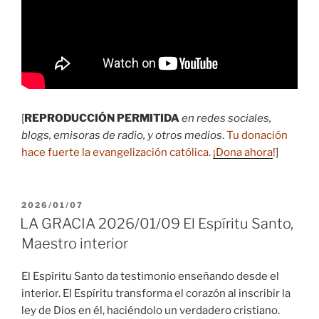
[
REPRODUCCIÓN PERMITIDA
en redes sociales,
blogs, emisoras de radio, y otros medios
.
Tu donación
hace fuerte la evangelización católica.
¡Dona ahora
!
]
PUBLICADO
2026/01/07
EL
LA GRACIA 2026/01/09 El Espíritu Santo,
Maestro interior
El Espíritu Santo da testimonio enseñando desde el
interior. El Espíritu transforma el corazón al inscribir la
ley de Dios en él, haciéndolo un verdadero cristiano.