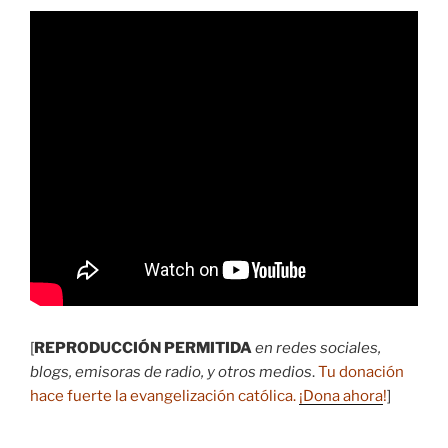
[
REPRODUCCIÓN PERMITIDA
en redes sociales,
blogs, emisoras de radio, y otros medios
.
Tu donación
hace fuerte la evangelización católica.
¡Dona ahora
!
]