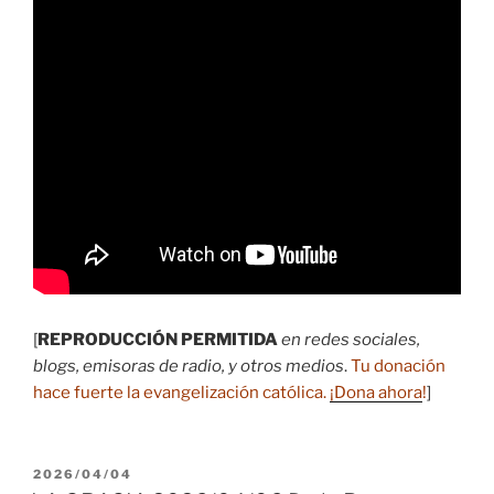
[
REPRODUCCIÓN PERMITIDA
en redes sociales,
blogs, emisoras de radio, y otros medios
.
Tu donación
hace fuerte la evangelización católica.
¡Dona ahora
!
]
PUBLICADO
2026/04/04
EL