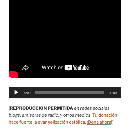
Reproductor
00:00
00:00
de
audio
[
REPRODUCCIÓN PERMITIDA
en redes sociales,
blogs, emisoras de radio, y otros medios
.
Tu donación
hace fuerte la evangelización católica.
¡Dona ahora
!
]