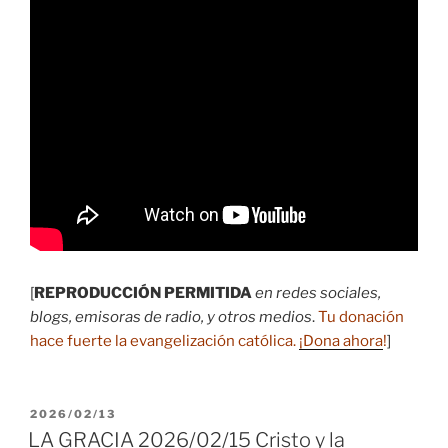
[
REPRODUCCIÓN PERMITIDA
en redes sociales,
blogs, emisoras de radio, y otros medios
.
Tu donación
hace fuerte la evangelización católica.
¡Dona ahora
!
]
PUBLICADO
2026/02/13
EL
LA GRACIA 2026/02/15 Cristo y la