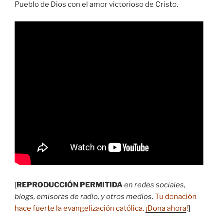
Pueblo de Dios con el amor victorioso de Cristo.
[
REPRODUCCIÓN PERMITIDA
en redes sociales,
blogs, emisoras de radio, y otros medios
.
Tu donación
hace fuerte la evangelización católica.
¡Dona ahora
!
]