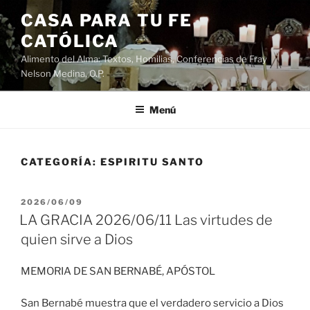
Saltar
CASA PARA TU FE
al
CATÓLICA
contenido
Alimento del Alma: Textos, Homilias, Conferencias de Fray
Nelson Medina, O.P.
Menú
CATEGORÍA:
ESPIRITU SANTO
PUBLICADO
2026/06/09
EL
LA GRACIA 2026/06/11 Las virtudes de
quien sirve a Dios
MEMORIA DE SAN BERNABÉ, APÓSTOL
San Bernabé muestra que el verdadero servicio a Dios