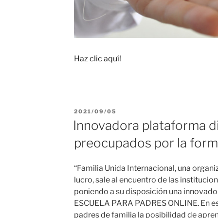
Haz clic aquí!
PUBLICADO
2021/09/05
EL
Innovadora plataforma di
preocupados por la form
“Familia Unida Internacional, una organiz
lucro, sale al encuentro de las institucio
poniendo a su disposición una innovado
ESCUELA PARA PADRES ONLINE. En esta
padres de familia la posibilidad de apr