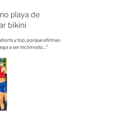
no playa de
r bikini
shorts y top, porque afirman
 llega a ser incómodo…”