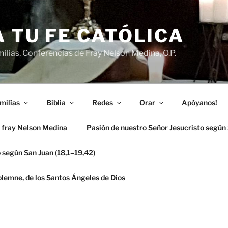
 TU FE CATÓLICA
ilias, Conferencias de Fray Nelson Medina, O.P.
milías
Biblia
Redes
Orar
Apóyanos!
 fray Nelson Medina
Pasión de nuestro Señor Jesucristo según
 según San Juan (18,1–19,42)
solemne, de los Santos Ángeles de Dios