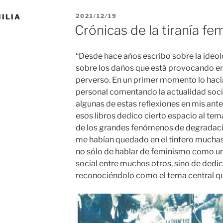
PUBLICADO
MILIA
2021/12/19
EL
Crónicas de la tiranía fem
“Desde hace años escribo sobre la ideolo
sobre los daños que está provocando en 
perverso. En un primer momento lo hací
personal comentando la actualidad soci
algunas de estas reflexiones en mis ante
esos libros dedico cierto espacio al te
de los grandes fenómenos de degradació
me habían quedado en el tintero muchas 
no sólo de hablar de feminismo como 
social entre muchos otros, sino de dedic
reconociéndolo como el tema central qu