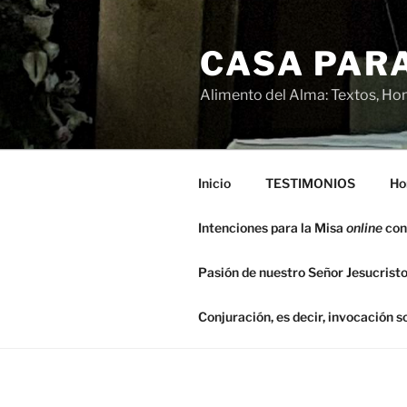
Saltar
al
CASA PARA
contenido
Alimento del Alma: Textos, Hom
Inicio
TESTIMONIOS
Ho
Intenciones para la Misa
online
con
Pasión de nuestro Señor Jesucristo
Conjuración, es decir, invocación 