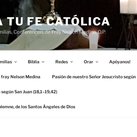
 TU FE CATÓLICA
ilias, Conferencias de Fray Nelson Medina, O.P.
milías
Biblia
Redes
Orar
Apóyanos!
 fray Nelson Medina
Pasión de nuestro Señor Jesucristo según
 según San Juan (18,1–19,42)
solemne, de los Santos Ángeles de Dios