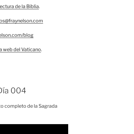
lectura de la Biblia
.
os@fraynelson.com
nelson.com/blog
na web del Vaticano
.
 Día 004
exto completo de la Sagrada