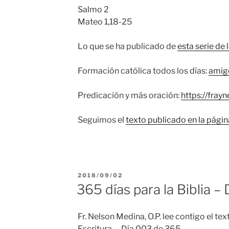
Salmo 2
Mateo 1,18-25
Lo que se ha publicado de
esta serie de 
Formación católica todos los días:
amig
Predicación y más oración:
https://fray
Seguimos el
texto publicado en la pági
PUBLICADO
2018/09/02
EL
365 días para la Biblia –
Fr. Nelson Medina, O.P. lee contigo el t
Escritura. – Día 003 de 365