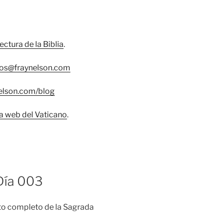
lectura de la Biblia
.
os@fraynelson.com
nelson.com/blog
na web del Vaticano
.
 Día 003
exto completo de la Sagrada