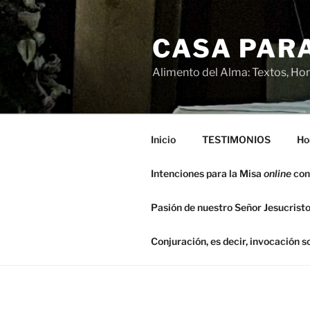
Saltar
al
CASA PARA
contenido
Alimento del Alma: Textos, Hom
Inicio
TESTIMONIOS
Ho
Intenciones para la Misa
online
con
Pasión de nuestro Señor Jesucristo
Conjuración, es decir, invocación 