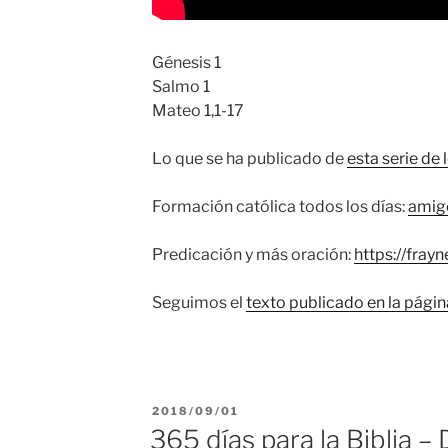
Génesis 1
Salmo 1
Mateo 1,1-17
Lo que se ha publicado de
esta serie de 
Formación católica todos los días:
amig
Predicación y más oración:
https://fray
Seguimos el
texto publicado en la pági
PUBLICADO
2018/09/01
EL
365 días para la Biblia –