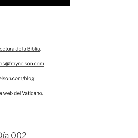
lectura de la Biblia
.
os@fraynelson.com
nelson.com/blog
na web del Vaticano
.
 Día 002