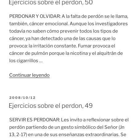
51”
Ejercicios sobre el perdon, 50
PERDONAR Y OLVIDAR: A la falta de perdón se le llama,
también, cáncer emocional. Aunque los investigadores
todavía no saben cómo prevenir todos los tipos de
cáncer, ya han detectado una de las causas que lo
provoca: la irritación constante. Fumar provoca el
cáncer de pulmón porque la nicotina y el alquitrán de
los cigarrillos …
“Ejercicios
Continuar leyendo
sobre
el
perdon,
PUBLICADO
2008/10/12
EL
50”
Ejercicios sobre el perdon, 49
SERVIR ES PERDONAR: Les invito a reflexionar sobre el
perdón partiendo de un gesto simbólico del Señor (Jn
13, 2-17) en una de sus enseñanzas extraordinarias. Se