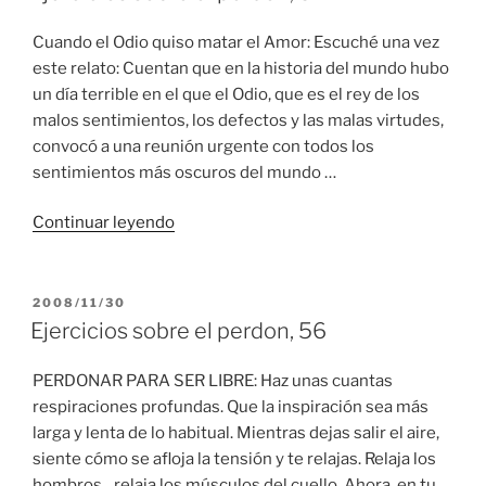
Cuando el Odio quiso matar el Amor: Escuché una vez
este relato: Cuentan que en la historia del mundo hubo
un día terrible en el que el Odio, que es el rey de los
malos sentimientos, los defectos y las malas virtudes,
convocó a una reunión urgente con todos los
sentimientos más oscuros del mundo …
“Ejercicios
Continuar leyendo
sobre
el
perdon,
PUBLICADO
2008/11/30
EL
57”
Ejercicios sobre el perdon, 56
PERDONAR PARA SER LIBRE: Haz unas cuantas
respiraciones profundas. Que la inspiración sea más
larga y lenta de lo habitual. Mientras dejas salir el aire,
siente cómo se afloja la tensión y te relajas. Relaja los
hombros…relaja los músculos del cuello. Ahora, en tu