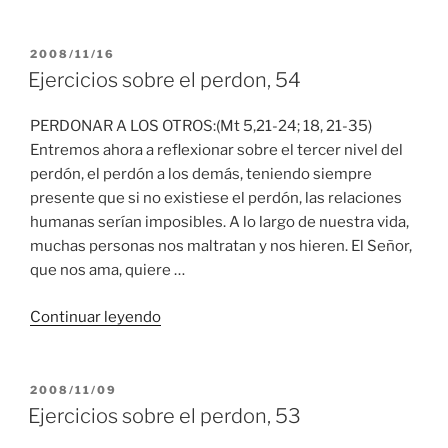
sobre
el
perdon,
PUBLICADO
2008/11/16
EL
55”
Ejercicios sobre el perdon, 54
PERDONAR A LOS OTROS:(Mt 5,21-24; 18, 21-35)
Entremos ahora a reflexionar sobre el tercer nivel del
perdón, el perdón a los demás, teniendo siempre
presente que si no existiese el perdón, las relaciones
humanas serían imposibles. A lo largo de nuestra vida,
muchas personas nos maltratan y nos hieren. El Señor,
que nos ama, quiere …
“Ejercicios
Continuar leyendo
sobre
el
perdon,
PUBLICADO
2008/11/09
EL
54”
Ejercicios sobre el perdon, 53