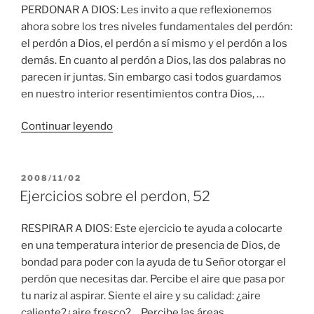
PERDONAR A DIOS: Les invito a que reflexionemos
ahora sobre los tres niveles fundamentales del perdón:
el perdón a Dios, el perdón a sí mismo y el perdón a los
demás. En cuanto al perdón a Dios, las dos palabras no
parecen ir juntas. Sin embargo casi todos guardamos
en nuestro interior resentimientos contra Dios, …
“Ejercicios
Continuar leyendo
sobre
el
perdon,
PUBLICADO
2008/11/02
EL
53”
Ejercicios sobre el perdon, 52
RESPIRAR A DIOS: Este ejercicio te ayuda a colocarte
en una temperatura interior de presencia de Dios, de
bondad para poder con la ayuda de tu Señor otorgar el
perdón que necesitas dar. Percibe el aire que pasa por
tu nariz al aspirar. Siente el aire y su calidad: ¿aire
caliente?¿aire fresco?… Percibe las áreas …