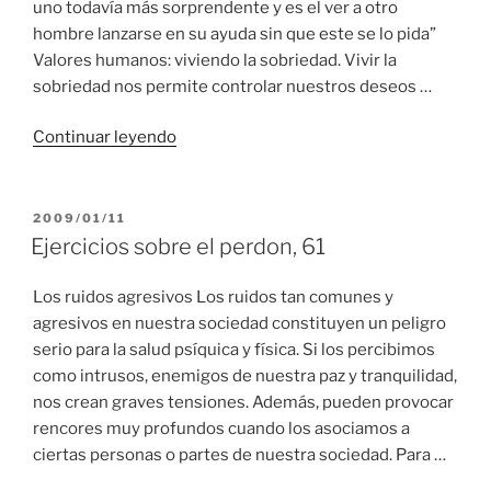
uno todavía más sorprendente y es el ver a otro
hombre lanzarse en su ayuda sin que este se lo pida”
Valores humanos: viviendo la sobriedad. Vivir la
sobriedad nos permite controlar nuestros deseos …
“Ejercicios
Continuar leyendo
sobre
el
perdon,
PUBLICADO
2009/01/11
EL
62
Ejercicios sobre el perdon, 61
(Ultimo)”
Los ruidos agresivos Los ruidos tan comunes y
agresivos en nuestra sociedad constituyen un peligro
serio para la salud psíquica y física. Si los percibimos
como intrusos, enemigos de nuestra paz y tranquilidad,
nos crean graves tensiones. Además, pueden provocar
rencores muy profundos cuando los asociamos a
ciertas personas o partes de nuestra sociedad. Para …