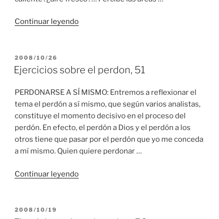
“Ejercicios
Continuar leyendo
sobre
el
perdon,
PUBLICADO
2008/10/26
EL
52”
Ejercicios sobre el perdon, 51
PERDONARSE A SÍ MISMO: Entremos a reflexionar el
tema el perdón a sí mismo, que según varios analistas,
constituye el momento decisivo en el proceso del
perdón. En efecto, el perdón a Dios y el perdón a los
otros tiene que pasar por el perdón que yo me conceda
a mí mismo. Quien quiere perdonar …
“Ejercicios
Continuar leyendo
sobre
el
perdon,
PUBLICADO
2008/10/19
EL