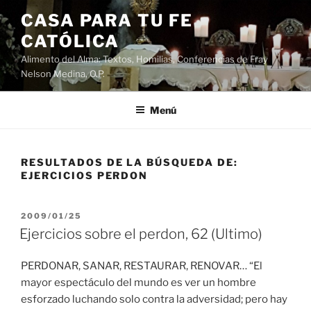
Saltar
CASA PARA TU FE
al
CATÓLICA
contenido
Alimento del Alma: Textos, Homilias, Conferencias de Fray
Nelson Medina, O.P.
Menú
RESULTADOS DE LA BÚSQUEDA DE:
EJERCICIOS PERDON
PUBLICADO
2009/01/25
EL
Ejercicios sobre el perdon, 62 (Ultimo)
PERDONAR, SANAR, RESTAURAR, RENOVAR… “El
mayor espectáculo del mundo es ver un hombre
esforzado luchando solo contra la adversidad; pero hay