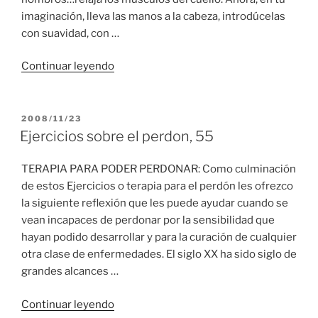
imaginación, lleva las manos a la cabeza, introdúcelas
con suavidad, con …
“Ejercicios
Continuar leyendo
sobre
el
perdon,
PUBLICADO
2008/11/23
EL
56”
Ejercicios sobre el perdon, 55
TERAPIA PARA PODER PERDONAR: Como culminación
de estos Ejercicios o terapia para el perdón les ofrezco
la siguiente reflexión que les puede ayudar cuando se
vean incapaces de perdonar por la sensibilidad que
hayan podido desarrollar y para la curación de cualquier
otra clase de enfermedades. El siglo XX ha sido siglo de
grandes alcances …
“Ejercicios
Continuar leyendo