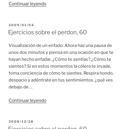
“Ejercicios
Continuar leyendo
sobre
el
perdon,
PUBLICADO
2009/01/04
EL
61”
Ejercicios sobre el perdon, 60
Visualización de un enfado: Ahora haz una pausa de
unos dos minutos y piensa en una ocasión en que te
hayan hecho enfadar. ¿Cómo te sentías? ¿Cómo te
sientes? Si en estos momentos la cólera te invade,
toma conciencia de cómo te sientes. Respira hondo,
despacio y adéntrate en tus sentimientos. ¿qué ves
debajo de …
“Ejercicios
Continuar leyendo
sobre
el
perdon,
PUBLICADO
2008/12/28
EL
60”