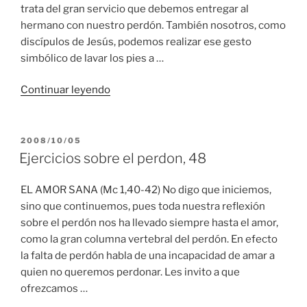
trata del gran servicio que debemos entregar al
hermano con nuestro perdón. También nosotros, como
discípulos de Jesús, podemos realizar ese gesto
simbólico de lavar los pies a …
“Ejercicios
Continuar leyendo
sobre
el
perdon,
PUBLICADO
2008/10/05
EL
49”
Ejercicios sobre el perdon, 48
EL AMOR SANA (Mc 1,40-42) No digo que iniciemos,
sino que continuemos, pues toda nuestra reflexión
sobre el perdón nos ha llevado siempre hasta el amor,
como la gran columna vertebral del perdón. En efecto
la falta de perdón habla de una incapacidad de amar a
quien no queremos perdonar. Les invito a que
ofrezcamos …