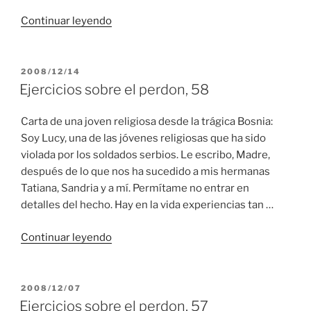
“Ejercicios
Continuar leyendo
sobre
el
perdon,
PUBLICADO
2008/12/14
EL
59”
Ejercicios sobre el perdon, 58
Carta de una joven religiosa desde la trágica Bosnia:
Soy Lucy, una de las jóvenes religiosas que ha sido
violada por los soldados serbios. Le escribo, Madre,
después de lo que nos ha sucedido a mis hermanas
Tatiana, Sandria y a mí. Permítame no entrar en
detalles del hecho. Hay en la vida experiencias tan …
“Ejercicios
Continuar leyendo
sobre
el
perdon,
PUBLICADO
2008/12/07
EL
58”
Ejercicios sobre el perdon, 57