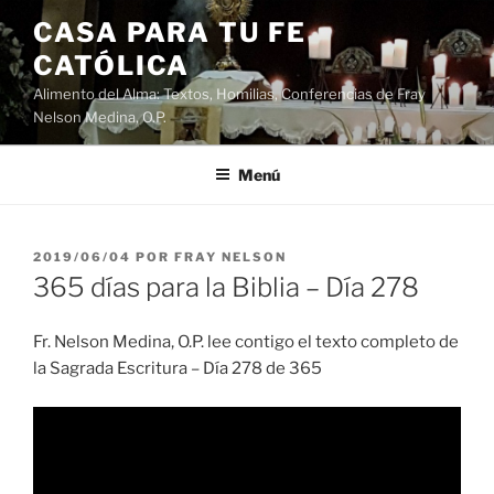
Saltar
CASA PARA TU FE
al
CATÓLICA
contenido
Alimento del Alma: Textos, Homilias, Conferencias de Fray
Nelson Medina, O.P.
Menú
PUBLICADO
2019/06/04
POR
FRAY NELSON
EL
365 días para la Biblia – Día 278
Fr. Nelson Medina, O.P. lee contigo el texto completo de
la Sagrada Escritura – Día 278 de 365