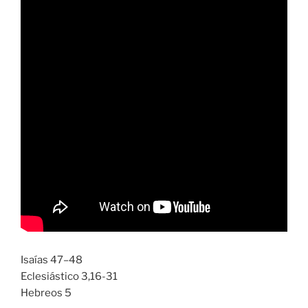
Isaías 47–48
Eclesiástico 3,16-31
Hebreos 5