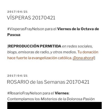
PUBLICADO
2017/04/21
EL
VÍSPERAS 20170421
#VisperasFrayNelson para el
Viernes de la Octava de
Pascua
[
REPRODUCCIÓN PERMITIDA
en redes sociales,
blogs, emisoras de radio, y otros medios
.
Tu donación
hace fuerte la evangelización católica.
¡Dona ahora
!
]
PUBLICADO
2017/04/21
EL
ROSARIO de las Semanas 20170421
#RosarioFrayNelson para el
Viernes
:
Contemplamos los
Misterios de la Dolorosa Pasión