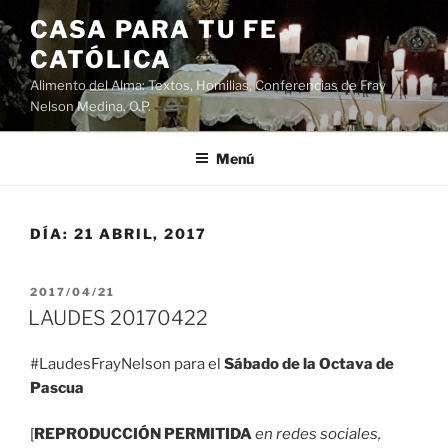
Saltar
CASA PARA TU FE
al
CATÓLICA
contenido
Alimento del Alma: Textos, Homilias, Conferencias de Fray
Nelson Medina, O.P.
Menú
DÍA:
21 ABRIL, 2017
PUBLICADO
2017/04/21
EL
LAUDES 20170422
#LaudesFrayNelson para el
Sábado de la Octava de
Pascua
[
REPRODUCCIÓN PERMITIDA
en redes sociales,