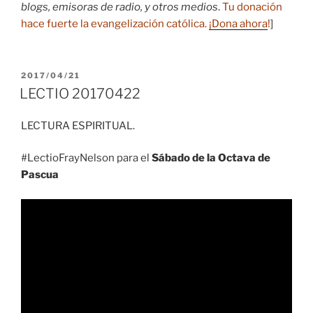
blogs, emisoras de radio, y otros medios
.
Tu donación
hace fuerte la evangelización católica.
¡Dona ahora
!
]
PUBLICADO
2017/04/21
EL
LECTIO 20170422
LECTURA ESPIRITUAL.
#LectioFrayNelson para el
Sábado de la Octava de
Pascua