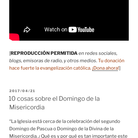
[
REPRODUCCIÓN PERMITIDA
en redes sociales,
blogs, emisoras de radio, y otros medios
.
Tu donación
hace fuerte la evangelización católica.
¡Dona ahora
!
]
PUBLICADO
2017/04/21
EL
10 cosas sobre el Domingo de la
Misericordia
“La Iglesia está cerca de la celebración del segundo
Domingo de Pascua o Domingo de la Divina de la
Misericordia. ¿Qué es y por qué es tan importante este