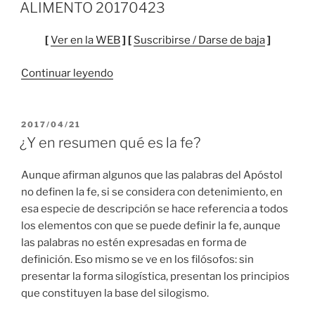
EL
ALIMENTO 20170423
[
Ver en la WEB
] [
Suscribirse / Darse de baja
]
“ALIMENTO
Continuar leyendo
20170423”
PUBLICADO
2017/04/21
EL
¿Y en resumen qué es la fe?
Aunque afirman algunos que las palabras del Apóstol
no definen la fe, si se considera con detenimiento, en
esa especie de descripción se hace referencia a todos
los elementos con que se puede definir la fe, aunque
las palabras no estén expresadas en forma de
definición. Eso mismo se ve en los filósofos: sin
presentar la forma silogística, presentan los principios
que constituyen la base del silogismo.