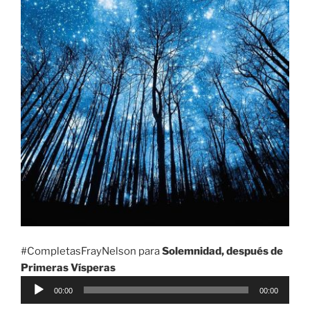
#CompletasFrayNelson para
Solemnidad, después de
Primeras Vísperas
Reproductor
00:00
00:00
de