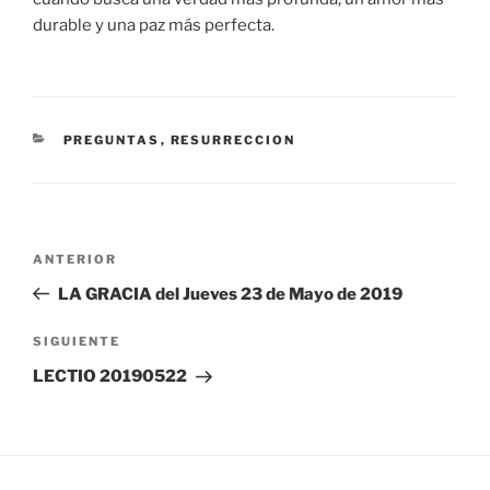
durable y una paz más perfecta.
CATEGORÍAS
PREGUNTAS
,
RESURRECCION
Navegación
Entrada
ANTERIOR
de
anterior:
LA GRACIA del Jueves 23 de Mayo de 2019
entradas
Siguiente
SIGUIENTE
entrada
LECTIO 20190522