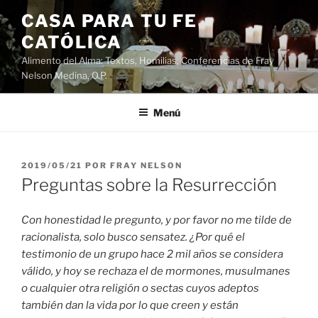
Saltar
CASA PARA TU FE
al
CATÓLICA
contenido
Alimento del Alma: Textos, Homilias, Conferencias de Fray
Nelson Medina, O.P.
Menú
PUBLICADO
2019/05/21
POR
FRAY NELSON
EL
Preguntas sobre la Resurrección
Con honestidad le pregunto, y por favor no me tilde de
racionalista, solo busco sensatez. ¿Por qué el
testimonio de un grupo hace 2 mil años se considera
válido, y hoy se rechaza el de mormones, musulmanes
o cualquier otra religión o sectas cuyos adeptos
también dan la vida por lo que creen y están