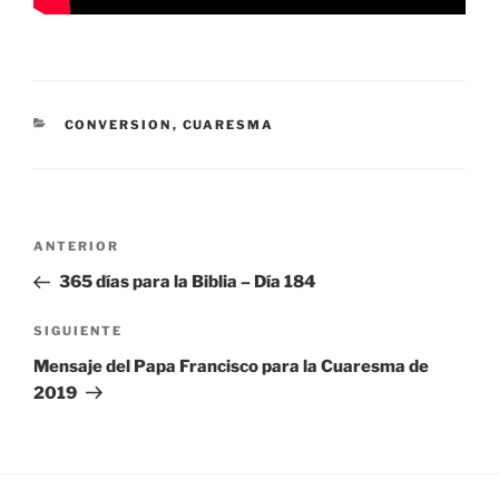
CATEGORÍAS
CONVERSION
,
CUARESMA
Navegación
Entrada
ANTERIOR
de
anterior:
365 días para la Biblia – Día 184
entradas
Siguiente
SIGUIENTE
entrada
Mensaje del Papa Francisco para la Cuaresma de
2019