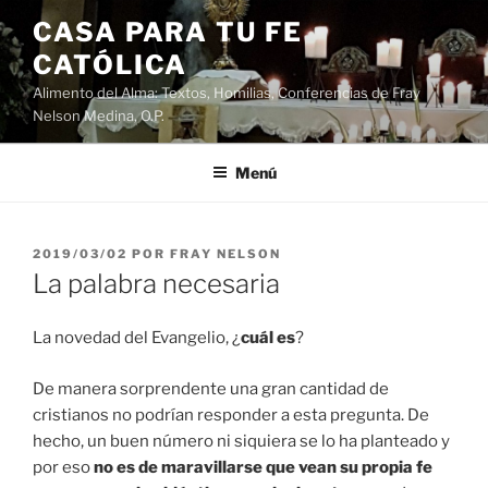
Saltar
CASA PARA TU FE
al
CATÓLICA
contenido
Alimento del Alma: Textos, Homilias, Conferencias de Fray
Nelson Medina, O.P.
Menú
PUBLICADO
2019/03/02
POR
FRAY NELSON
EL
La palabra necesaria
La novedad del Evangelio, ¿
cuál es
?
De manera sorprendente una gran cantidad de
cristianos no podrían responder a esta pregunta. De
hecho, un buen número ni siquiera se lo ha planteado y
por eso
no es de maravillarse que vean su propia fe