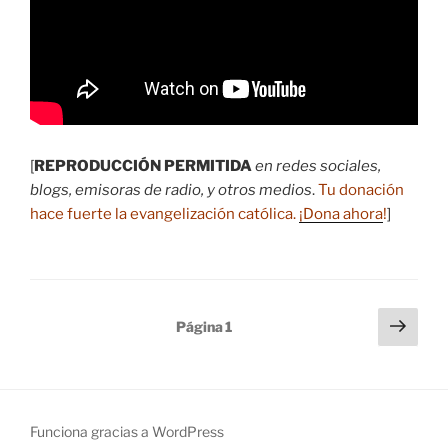
[
REPRODUCCIÓN PERMITIDA
en redes sociales,
blogs, emisoras de radio, y otros medios
.
Tu donación
hace fuerte la evangelización católica.
¡Dona ahora
!
]
Paginación
Sigu
Página
1
pági
de
entradas
Funciona gracias a WordPress