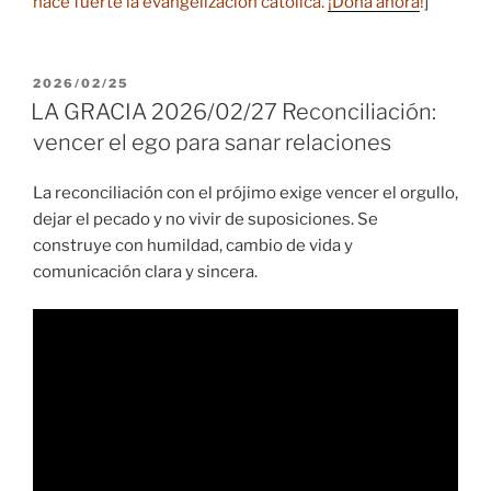
hace fuerte la evangelización católica.
¡Dona ahora
!
]
PUBLICADO
2026/02/25
EL
LA GRACIA 2026/02/27 Reconciliación:
vencer el ego para sanar relaciones
La reconciliación con el prójimo exige vencer el orgullo,
dejar el pecado y no vivir de suposiciones. Se
construye con humildad, cambio de vida y
comunicación clara y sincera.