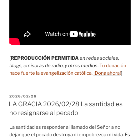
[
REPRODUCCIÓN PERMITIDA
en redes sociales,
blogs, emisoras de radio, y otros medios
.
Tu donación
hace fuerte la evangelización católica.
¡Dona ahora
!
]
PUBLICADO
2026/02/26
EL
LA GRACIA 2026/02/28 La santidad es
no resignarse al pecado
La santidad es responder al llamado del Señor a no
dejar que el pecado destruya ni empobrezca mi vida. Es