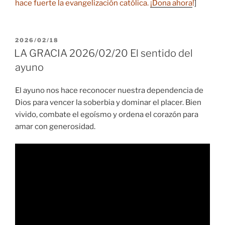
hace fuerte la evangelización católica.
¡Dona ahora
!
]
PUBLICADO
2026/02/18
EL
LA GRACIA 2026/02/20 El sentido del
ayuno
El ayuno nos hace reconocer nuestra dependencia de
Dios para vencer la soberbia y dominar el placer. Bien
vivido, combate el egoísmo y ordena el corazón para
amar con generosidad.