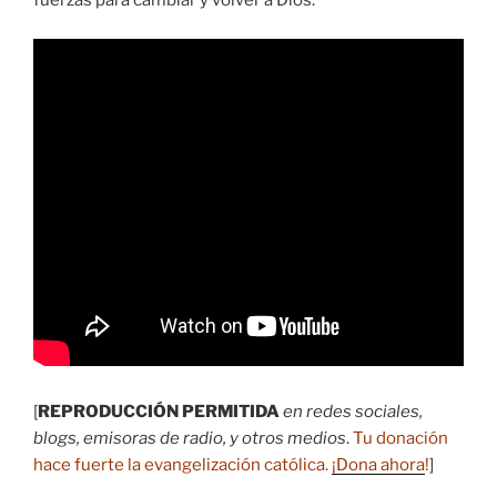
fuerzas para cambiar y volver a Dios.
[
REPRODUCCIÓN PERMITIDA
en redes sociales,
blogs, emisoras de radio, y otros medios
.
Tu donación
hace fuerte la evangelización católica.
¡Dona ahora
!
]