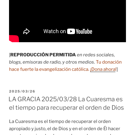
[
REPRODUCCIÓN PERMITIDA
en redes sociales,
blogs, emisoras de radio, y otros medios
.
Tu donación
hace fuerte la evangelización católica.
¡Dona ahora
!
]
PUBLICADO
2025/03/26
EL
LA GRACIA 2025/03/28 La Cuaresma es
el tiempo para recuperar el orden de Dios
La Cuaresma es el tiempo de recuperar el orden
apropiado y justo, el de Dios y en el orden de Él hacer