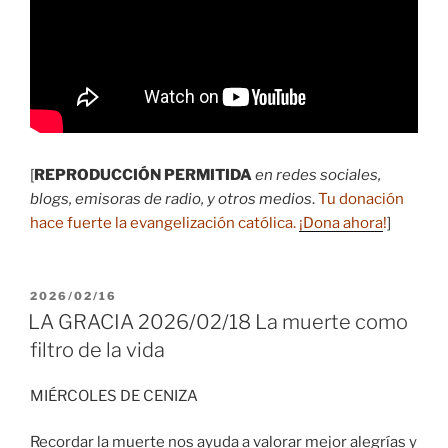
[
REPRODUCCIÓN PERMITIDA
en redes sociales,
blogs, emisoras de radio, y otros medios
.
Tu donación
hace fuerte la evangelización católica.
¡Dona ahora
!
]
PUBLICADO
2026/02/16
EL
LA GRACIA 2026/02/18 La muerte como
filtro de la vida
MIÉRCOLES DE CENIZA
Recordar la muerte nos ayuda a valorar mejor alegrías y