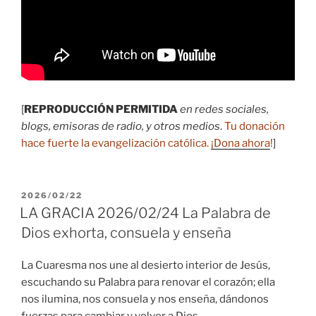
[
REPRODUCCIÓN PERMITIDA
en redes sociales,
blogs, emisoras de radio, y otros medios
.
Tu donación
hace fuerte la evangelización católica.
¡Dona ahora
!
]
PUBLICADO
2026/02/22
EL
LA GRACIA 2026/02/24 La Palabra de
Dios exhorta, consuela y enseña
La Cuaresma nos une al desierto interior de Jesús,
escuchando su Palabra para renovar el corazón; ella
nos ilumina, nos consuela y nos enseña, dándonos