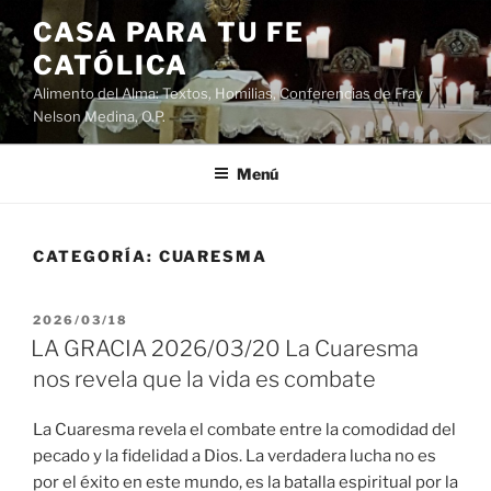
Saltar
CASA PARA TU FE
al
CATÓLICA
contenido
Alimento del Alma: Textos, Homilias, Conferencias de Fray
Nelson Medina, O.P.
Menú
CATEGORÍA:
CUARESMA
PUBLICADO
2026/03/18
EL
LA GRACIA 2026/03/20 La Cuaresma
nos revela que la vida es combate
La Cuaresma revela el combate entre la comodidad del
pecado y la fidelidad a Dios. La verdadera lucha no es
por el éxito en este mundo, es la batalla espiritual por la