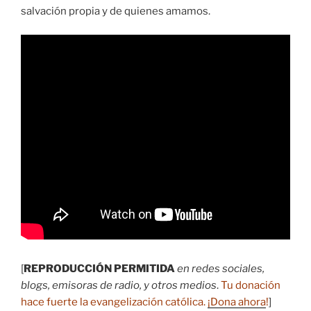
salvación propia y de quienes amamos.
[
REPRODUCCIÓN PERMITIDA
en redes sociales,
blogs, emisoras de radio, y otros medios
.
Tu donación
hace fuerte la evangelización católica.
¡Dona ahora
!
]