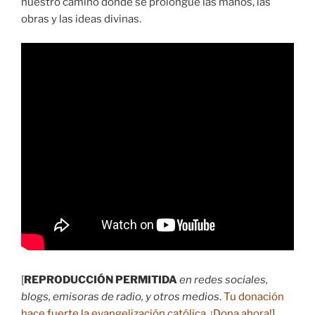
nuestro camino donde se prolongue las manos, las
obras y las ideas divinas.
[
REPRODUCCIÓN PERMITIDA
en redes sociales,
blogs, emisoras de radio, y otros medios
.
Tu donación
hace fuerte la evangelización católica.
¡Dona ahora
!
]