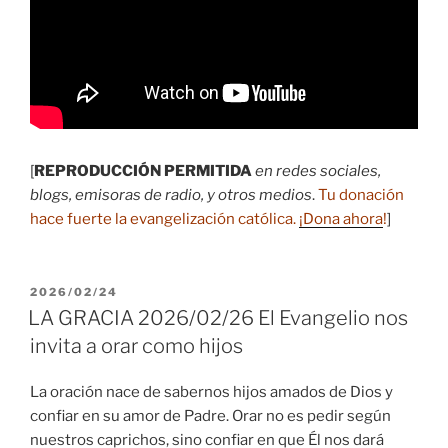
[
REPRODUCCIÓN PERMITIDA
en redes sociales,
blogs, emisoras de radio, y otros medios
.
Tu donación
hace fuerte la evangelización católica.
¡Dona ahora
!
]
PUBLICADO
2026/02/24
EL
LA GRACIA 2026/02/26 El Evangelio nos
invita a orar como hijos
La oración nace de sabernos hijos amados de Dios y
confiar en su amor de Padre. Orar no es pedir según
nuestros caprichos, sino confiar en que Él nos dará