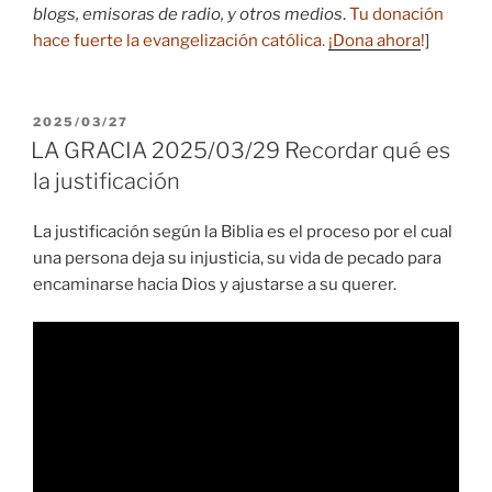
blogs, emisoras de radio, y otros medios
.
Tu donación
hace fuerte la evangelización católica.
¡Dona ahora
!
]
PUBLICADO
2025/03/27
EL
LA GRACIA 2025/03/29 Recordar qué es
la justificación
La justificación según la Biblia es el proceso por el cual
una persona deja su injusticia, su vida de pecado para
encaminarse hacia Dios y ajustarse a su querer.