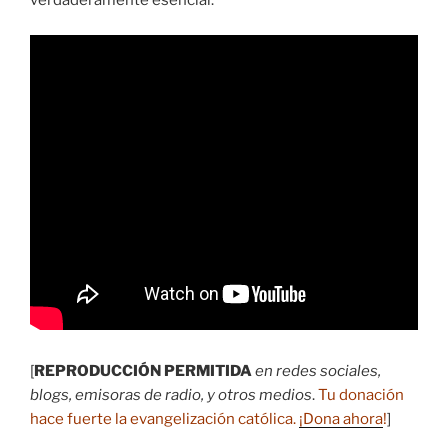
verdaderamente esencial.
[
REPRODUCCIÓN PERMITIDA
en redes sociales,
blogs, emisoras de radio, y otros medios
.
Tu donación
hace fuerte la evangelización católica.
¡Dona ahora
!
]