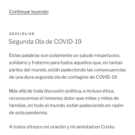
“Preguntas
Continuar leyendo
frecuentes
y
Respuestas
PUBLICADO
2021/01/09
EL
necesarias
Segunda Ola de COVID-19
sobre
vacunas
Estas palabras son solamente un saludo respetuoso,
contra
solidario y fraterno para todos aquellos que, en tantas
COVID-
partes del mundo, están padeciendo las consecuencias
19”
de una dura segunda ola de contagios de COVID-19.
Más allá de toda discusión política, e incluso ética,
reconocemos el inmenso dolor que miles y miles de
familias, en todo el mundo, están padeciendo en razón
de esta pandemia.
A todos ofrezco mi oración y mi amistad en Cristo.