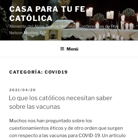
Saltar
CASA PARA TU FE
al
CATÓLICA
contenido
Alimento del Alma: Textos, Homilias, Conferencias de Fray
Nelson Medina, O.P.
Menú
CATEGORÍA:
COVID19
PUBLICADO
2021/04/20
EL
Lo que los católicos necesitan saber
sobre las vacunas
Muchos nos han preguntado sobre los
cuestionamientos éticos y de otro orden que surgen
con respecto a las vacunas para COVID-19. Un artículo