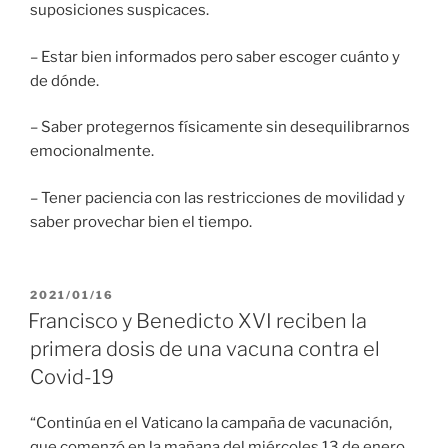
suposiciones suspicaces.
– Estar bien informados pero saber escoger cuánto y
de dónde.
– Saber protegernos físicamente sin desequilibrarnos
emocionalmente.
– Tener paciencia con las restricciones de movilidad y
saber provechar bien el tiempo.
PUBLICADO
2021/01/16
EL
Francisco y Benedicto XVI reciben la
primera dosis de una vacuna contra el
Covid-19
“Continúa en el Vaticano la campaña de vacunación,
que comenzó en la mañana del miércoles 13 de enero