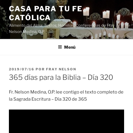
Saltar
CASA PARA TU FE
al
CATÓLICA
contenido
Alimento del Alma: Textos, Homilias, Conferencias de Fray
Nelson Medina, O.P.
Menú
PUBLICADO
2019/07/16
POR
FRAY NELSON
EL
365 días para la Biblia – Día 320
Fr. Nelson Medina, O.P. lee contigo el texto completo de
la Sagrada Escritura – Día 320 de 365