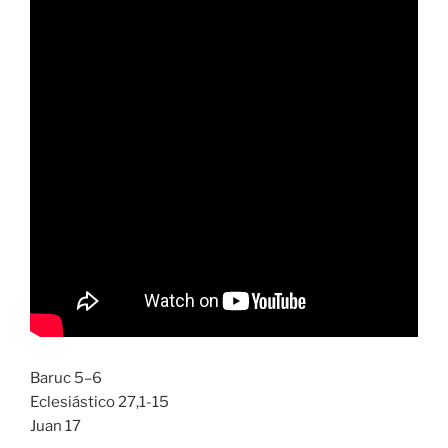
Baruc 5–6
Eclesiástico 27,1-15
Juan 17