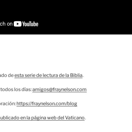
cado de
esta serie de lectura de la Biblia
.
todos los días:
amigos@fraynelson.com
oración:
https://fraynelson.com/blog
publicado en la página web del Vaticano
.