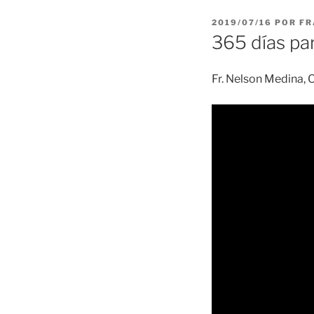
PUBLICADO
2019/07/16
POR
FR
EL
365 días par
Fr. Nelson Medina, 