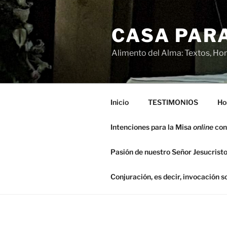
Saltar
al
CASA PARA
contenido
Alimento del Alma: Textos, Hom
Inicio
TESTIMONIOS
Ho
Intenciones para la Misa
online
con
Pasión de nuestro Señor Jesucristo
Conjuración, es decir, invocación 