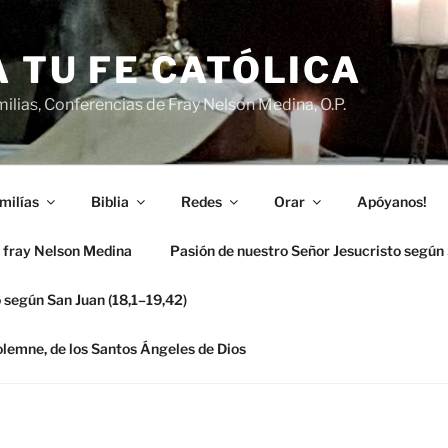
 TU FE CATÓLICA
ilias, Conferencias de Fray Nelson Medina, O.P.
milías
Biblia
Redes
Orar
Apóyanos!
 fray Nelson Medina
Pasión de nuestro Señor Jesucristo según
 según San Juan (18,1–19,42)
solemne, de los Santos Ángeles de Dios