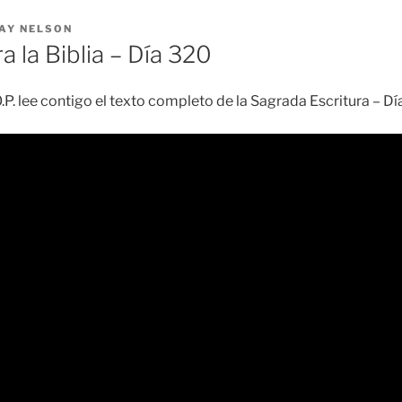
AY NELSON
a la Biblia – Día 320
O.P. lee contigo el texto completo de la Sagrada Escritura – D