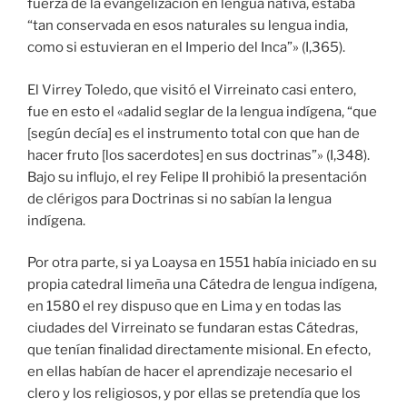
fuerza de la evangelización en lengua nativa, estaba
“tan conservada en esos naturales su lengua india,
como si estuvieran en el Imperio del Inca”» (I,365).
El Virrey Toledo, que visitó el Virreinato casi entero,
fue en esto el «adalid seglar de la lengua indígena, “que
[según decía] es el instrumento total con que han de
hacer fruto [los sacerdotes] en sus doctrinas”» (I,348).
Bajo su influjo, el rey Felipe II prohibió la presentación
de clérigos para Doctrinas si no sabían la lengua
indígena.
Por otra parte, si ya Loaysa en 1551 había iniciado en su
propia catedral limeña una Cátedra de lengua indígena,
en 1580 el rey dispuso que en Lima y en todas las
ciudades del Virreinato se fundaran estas Cátedras,
que tenían finalidad directamente misional. En efecto,
en ellas habían de hacer el aprendizaje necesario el
clero y los religiosos, y por ellas se pretendía que los