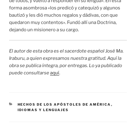
de todos, y vuelto a responder en su lengua». En esta
forma asombrosa «los predicó y catequizó y algunos
bautizó y les dió muchos regalos y dádivas, con que
quedaron muy contentos». Fundó allí una Doctrina,
dejando un misionero a su cargo.
El autor de esta obra es el sacerdote español José Ma.
Iraburu, a quien expresamos nuestra gratitud. Aquí la
obra se publica íntegra, por entregas. Lo ya publicado
puede consultarse
aquí
.
CATEGORÍAS
HECHOS DE LOS APÓSTOLES DE AMÉRICA
,
IDIOMAS Y LENGUAJES