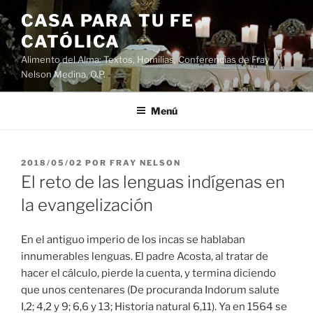
Saltar
CASA PARA TU FE
al
CATÓLICA
contenido
Alimento del Alma: Textos, Homilias, Conferencias de Fray
Nelson Medina, O.P.
Menú
PUBLICADO
2018/05/02
POR
FRAY NELSON
EL
El reto de las lenguas indígenas en
la evangelización
En el antiguo imperio de los incas se hablaban
innumerables lenguas. El padre Acosta, al tratar de
hacer el cálculo, pierde la cuenta, y termina diciendo
que unos centenares (De procuranda Indorum salute
I,2; 4,2 y 9; 6,6 y 13; Historia natural 6,11). Ya en 1564 se