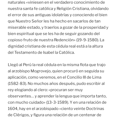
naturales «viniesen en el verdadero conocimiento de
nuestra santa fe católica y Religión Cristiana, olvidando
el error de sus antiguas idolatrías y conociendo el bien
que Nuestro Señor les ha hecho en sacarlos de tan
miserable estado, y traerlos a gozar de la prosperidad y
bien espiritual que se les ha de seguir gozando del
copioso fruto de nuestra Redención» (19-9-1580). La
dignidad cristiana de esta cédula real está a la altura
del Testamento de Isabel la Católica.
Llegó al Perú la real cédula en la misma flota que trajo
al arzobispo Mogrovejo, quien procuró en seguida su
aplicación, como veremos, en el Concilio III de Lima
(1582-83). No muchos años después, pudo escribir al
rey elogiando al clero: «procuran ser muy
observantes… y aprender la lengua que importa tanto,
con mucho cuidado» (13-3-1589). Y en una relación de
1604, hay en el arzobispado «ciento veinte Doctrinas
de Clérigos, y figura una relación de un centenar de