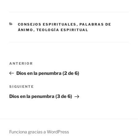
CATEGORÍAS
CONSEJOS ESPIRITUALES
,
PALABRAS DE
ÁNIMO
,
TEOLOGÍA ESPIRITUAL
Navegación
Entrada
ANTERIOR
de
anterior:
Dios en la penumbra (2 de 6)
entradas
Siguiente
SIGUIENTE
entrada
Dios en la penumbra (3 de 6)
Funciona gracias a WordPress