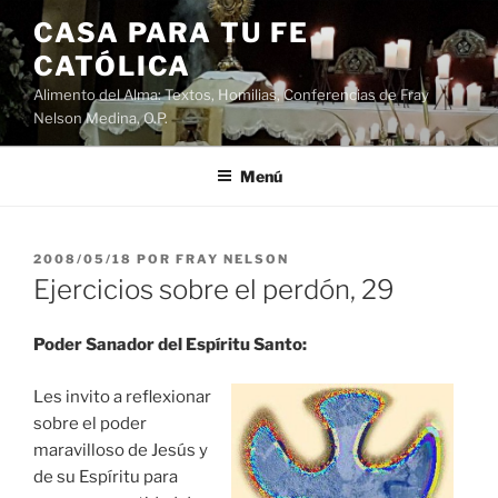
Saltar
CASA PARA TU FE
al
CATÓLICA
contenido
Alimento del Alma: Textos, Homilias, Conferencias de Fray
Nelson Medina, O.P.
Menú
PUBLICADO
2008/05/18
POR
FRAY NELSON
EL
Ejercicios sobre el perdón, 29
Poder Sanador del Espíritu Santo:
Les invito a reflexionar
sobre el poder
maravilloso de Jesús y
de su Espíritu para