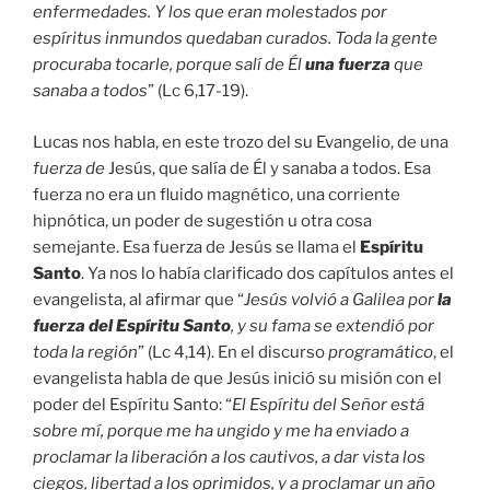
enfermedades. Y los que eran molestados por
espíritus inmundos quedaban curados. Toda la gente
procuraba tocarle, porque salí de Él
una fuerza
que
sanaba a todos
” (Lc 6,17-19).
Lucas nos habla, en este trozo del su Evangelio, de una
fuerza de
Jesús, que salía de Él y sanaba a todos. Esa
fuerza no era un fluido magnético, una corriente
hipnótica, un poder de sugestión u otra cosa
semejante. Esa fuerza de Jesús se llama el
Espíritu
Santo
. Ya nos lo había clarificado dos capítulos antes el
evangelista, al afirmar que “
Jesús volvió a Galilea por
la
fuerza del Espíritu Santo
, y su fama se extendió por
toda la región
” (Lc 4,14). En el discurso
programático
, el
evangelista habla de que Jesús inició su misión con el
poder del Espíritu Santo: “
El Espíritu del Señor está
sobre mí, porque me ha ungido y me ha enviado a
proclamar la liberación a los cautivos, a dar vista los
ciegos, libertad a los oprimidos, y a proclamar un año