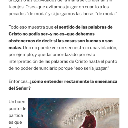
drogas o las actividades de la mafia se condenan sin
tapujos. O sea que evitamos juzgar en cuanto a los
pecados “de moda” y sí juzgamos las lacras “de moda.”
Todo eso muestra que
el sentido de las palabras de
Cristo no podía ser–y no es–que debemos
abstenernos de decir si las cosas son buenas o son
malas
. Uno no puede ver un secuestro o una violación,
por ejemplo, y quedar amordazado por esta
interpretación de las palabras de Cristo hasta el punto
de no poder denunciarlo porque “eso sería juzgar.”
Entonces,
¿cómo entender rectamente la enseñanza
del Señor?
Un buen
punto de
partida
es que