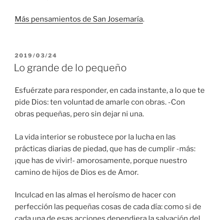
Más pensamientos de San Josemaría
.
PUBLICADO
2019/03/24
EL
Lo grande de lo pequeño
Esfuérzate para responder, en cada instante, a lo que te
pide Dios: ten voluntad de amarle con obras. -Con
obras pequeñas, pero sin dejar ni una.
La vida interior se robustece por la lucha en las
prácticas diarias de piedad, que has de cumplir -más:
¡que has de vivir!- amorosamente, porque nuestro
camino de hijos de Dios es de Amor.
Inculcad en las almas el heroísmo de hacer con
perfección las pequeñas cosas de cada día: como si de
cada una de esas acciones dependiera la salvación del