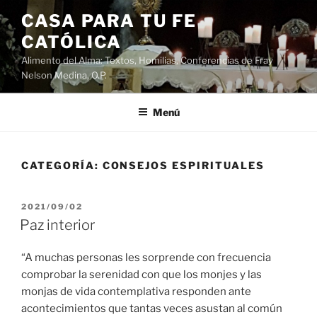
Saltar
CASA PARA TU FE
al
CATÓLICA
contenido
Alimento del Alma: Textos, Homilias, Conferencias de Fray
Nelson Medina, O.P.
Menú
CATEGORÍA:
CONSEJOS ESPIRITUALES
PUBLICADO
2021/09/02
EL
Paz interior
“A muchas personas les sorprende con frecuencia
comprobar la serenidad con que los monjes y las
monjas de vida contemplativa responden ante
acontecimientos que tantas veces asustan al común