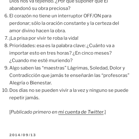
Dios nos va tejiendo. ¿Por qué suponer que Él
abandonó su obra preciosa?
El corazón no tiene un interruptor OFF/ON para
perdonar; sólo la oración constante y la certeza del
amor divino hacen la obra.
¡La prisa por vivir te roba la vida!
Prioridades: esa es la palabra clave: ¿Cuánto va a
importar esto en tres horas? ¿En cinco meses?
¿Cuando me esté muriendo?
Algo saben las “maestras” Lágrimas, Soledad, Dolor y
Contradicción que jamás te enseñarán las “profesoras”
Alegría o Bienestar.
Dos días no se pueden vivir a la vez y ninguno se puede
repetir jamás.
[
Publicado primero en
mi cuenta de Twitter
.]
PUBLICADO
2014/09/13