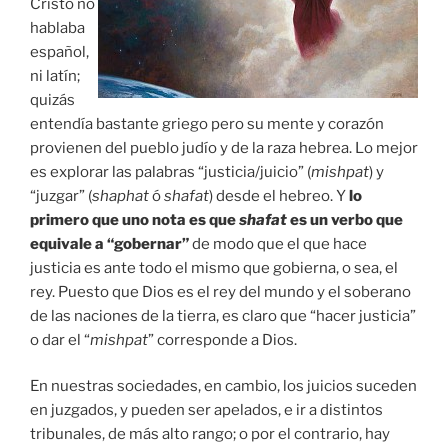
Cristo no
hablaba
español,
ni latín;
quizás
entendía bastante griego pero su mente y corazón
provienen del pueblo judío y de la raza hebrea. Lo mejor
es explorar las palabras “justicia/juicio” (
mishpat
) y
“juzgar” (
shaphat
ó
shafat
) desde el hebreo. Y
lo
primero que uno nota es que
shafat
es un verbo que
equivale a “gobernar”
de modo que el que hace
justicia es ante todo el mismo que gobierna, o sea, el
rey. Puesto que Dios es el rey del mundo y el soberano
de las naciones de la tierra, es claro que “hacer justicia”
o dar el “
mishpat
” corresponde a Dios.
En nuestras sociedades, en cambio, los juicios suceden
en juzgados, y pueden ser apelados, e ir a distintos
tribunales, de más alto rango; o por el contrario, hay