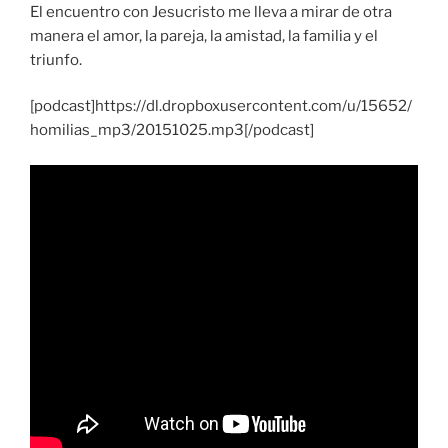
El encuentro con Jesucristo me lleva a mirar de otra
manera el amor, la pareja, la amistad, la familia y el
triunfo.
[podcast]https://dl.dropboxusercontent.com/u/15652/
homilias_mp3/20151025.mp3[/podcast]