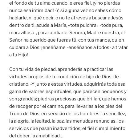
el fondo de tu alma cuando le eres fiel, ¡y no pierdas
nunca esa intimidad! -Y, si alguna vez no sabes cómo
hablarle, ni qué decir, o no te atreves a buscar a Jesús
dentro de ti, acude a María, «tota pulchra» -toda pura,
maravillosa-, para confiarle: Señora, Madre nuestra, el
Señor ha querido que fueras tú, con tus manos, quien
cuidara a Dios: ¡enséñame -enséñanos a todos- a tratar
a tu Hijo!
Con tu vida de piedad, aprenderás a practicar las
virtudes propias de tu condición de hijo de Dios, de
cristiano. -Y junto a estas virtudes, adquirirás toda esa
gama de valores espirituales, que parecen pequeños y
son grandes; piedras preciosas que brillan, que hemos
de recoger por el camino, para llevarlas a los pies del
Trono de Dios, en servicio de los hombres: la sencillez,
la alegría, la lealtad, la paz, las menudas renuncias, los
servicios que pasan inadvertidos, el fiel cumplimiento
del deber, la amabilidad…