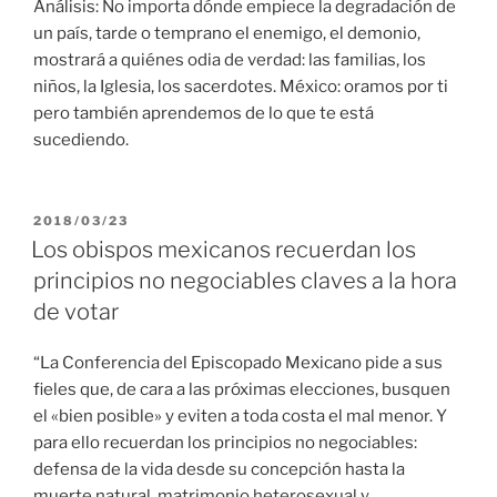
Análisis: No importa dónde empiece la degradación de
un país, tarde o temprano el enemigo, el demonio,
mostrará a quiénes odia de verdad: las familias, los
niños, la Iglesia, los sacerdotes. México: oramos por ti
pero también aprendemos de lo que te está
sucediendo.
PUBLICADO
2018/03/23
EL
Los obispos mexicanos recuerdan los
principios no negociables claves a la hora
de votar
“La Conferencia del Episcopado Mexicano pide a sus
fieles que, de cara a las próximas elecciones, busquen
el «bien posible» y eviten a toda costa el mal menor. Y
para ello recuerdan los principios no negociables:
defensa de la vida desde su concepción hasta la
muerte natural, matrimonio heterosexual y