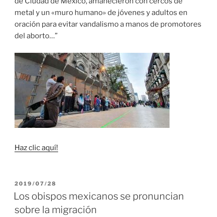
de Ciudad de México, amanecieron con cercos de
metal y un «muro humano» de jóvenes y adultos en
oración para evitar vandalismo a manos de promotores
del aborto…”
Haz clic aquí!
PUBLICADO
2019/07/28
EL
Los obispos mexicanos se pronuncian
sobre la migración