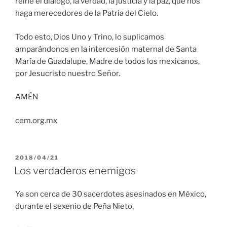
reine el diálogo, la verdad, la justicia y la paz, que nos
haga merecedores de la Patria del Cielo.
Todo esto, Dios Uno y Trino, lo suplicamos
amparándonos en la intercesión maternal de Santa
María de Guadalupe, Madre de todos los mexicanos,
por Jesucristo nuestro Señor.
AMÉN
cem.org.mx
PUBLICADO
2018/04/21
EL
Los verdaderos enemigos
Ya son cerca de 30 sacerdotes asesinados en México,
durante el sexenio de Peña Nieto.