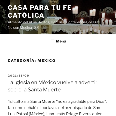
Saltar
CASA PARA TU FE
al
CATÓLICA
contenido
Alimento del Alma: Textos, Homilias, Conferencias de Fray
Nelson Medina, O.P.
Menú
CATEGORÍA:
MEXICO
PUBLICADO
2021/11/09
EL
La Iglesia en México vuelve a advertir
sobre la Santa Muerte
“El culto a la Santa Muerte “no es agradable para Dios”,
tal como señaló el portavoz del arzobispado de San
Luis Potosí (México), Juan Jesús Priego Rivera, quien