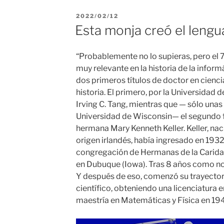
PUBLICADO
2022/02/12
EL
Esta monja creó el leng
“Probablemente no lo supieras, pero el 7
muy relevante en la historia de la inform
dos primeros títulos de doctor en cienc
historia. El primero, por la Universidad
Irving C. Tang, mientras que — sólo unas
Universidad de Wisconsin— el segundo fu
hermana Mary Kenneth Keller. Keller, nac
origen irlandés, había ingresado en 1932
congregación de Hermanas de la Caridad
en Dubuque (Iowa). Tras 8 años como no
Y después de eso, comenzó su trayector
científico, obteniendo una licenciatura
maestría en Matemáticas y Física en 19