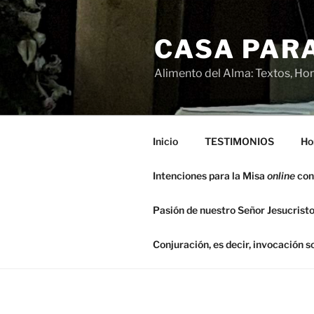
Saltar
al
CASA PARA
contenido
Alimento del Alma: Textos, Hom
Inicio
TESTIMONIOS
Ho
Intenciones para la Misa
online
con
Pasión de nuestro Señor Jesucristo
Conjuración, es decir, invocación 