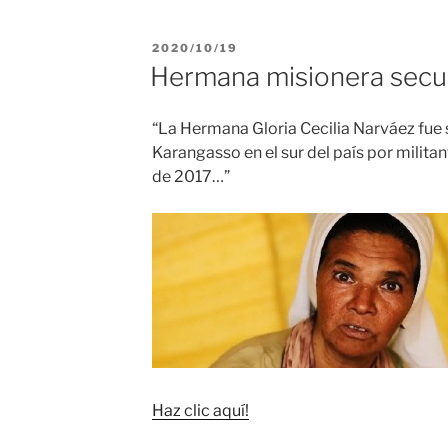
PUBLICADO
2020/10/19
EL
Hermana misionera secue
“La Hermana Gloria Cecilia Narváez fue 
Karangasso en el sur del país por militan
de 2017…”
Haz clic aquí!