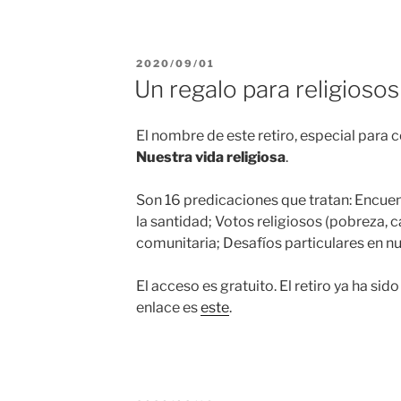
PUBLICADO
2020/09/01
EL
Un regalo para religiosos
El nombre de este retiro, especial para
Nuestra vida religiosa
.
Son 16 predicaciones que tratan: Encue
la santidad; Votos religiosos (pobreza, 
comunitaria; Desafíos particulares en nu
El acceso es gratuito. El retiro ya ha sid
enlace es
este
.