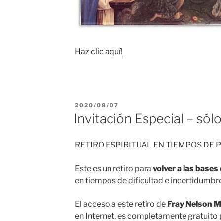
Haz clic aquí!
PUBLICADO
2020/08/07
EL
Invitación Especial – sól
RETIRO ESPIRITUAL EN TIEMPOS DE
Este es un retiro para
volver a las bases
en tiempos de dificultad e incertidumbre
El acceso a este retiro de
Fray Nelson M
en Internet, es completamente gratuito