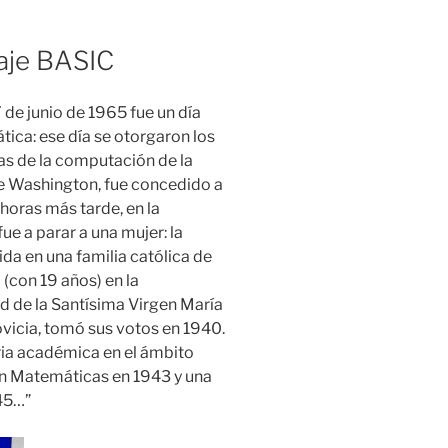
uaje BASIC
 de junio de 1965 fue un día
ática: ese día se otorgaron los
ias de la computación de la
 de Washington, fue concedido a
 horas más tarde, en la
e a parar a una mujer: la
ida en una familia católica de
 (con 19 años) en la
 de la Santísima Virgen María
vicia, tomó sus votos en 1940.
ia académica en el ámbito
 en Matemáticas en 1943 y una
45…”