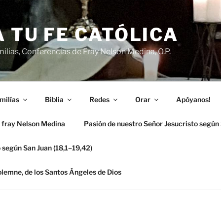
 TU FE CATÓLICA
ilias, Conferencias de Fray Nelson Medina, O.P.
milías
Biblia
Redes
Orar
Apóyanos!
 fray Nelson Medina
Pasión de nuestro Señor Jesucristo según
 según San Juan (18,1–19,42)
solemne, de los Santos Ángeles de Dios