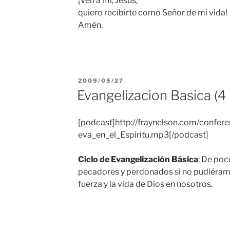
¡Ven a mí, Jesús,
quiero recibirte como Señor de mi vida!
Amén.
PUBLICADO
2009/05/27
EL
Evangelizacion Basica (4
[podcast]http://fraynelson.com/confere
eva_en_el_Espiritu.mp3[/podcast]
Ciclo de Evangelización Básica
: De poc
pecadores y perdonados si no pudiéram
fuerza y la vida de Dios en nosotros.