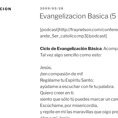
PUBLICADO
CION
2009/05/28
EL
Evangelizacion Basica (5
[podcast]http://fraynelson.com/confere
ande_Ser_catolico.mp3[/podcast]
Ciclo de Evangelización Básica
: Acompa
Tal vez algo sencillo como esto:
Jesús,
¡ten compasión de mí!
Regálame tu Espíritu Santo;
ayúdame a escuchar con fe tu palabra.
Quiero creer en ti;
siento que sólo tú puedes marcar un cam
Escúchame, por misericordia,
y repite en mí las maravillas que oigo pre