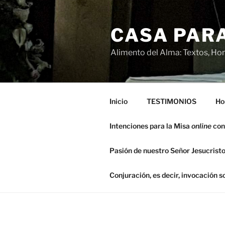
Saltar
al
CASA PARA
contenido
Alimento del Alma: Textos, Hom
Inicio
TESTIMONIOS
Ho
Intenciones para la Misa
online
con
Pasión de nuestro Señor Jesucristo
Conjuración, es decir, invocación 