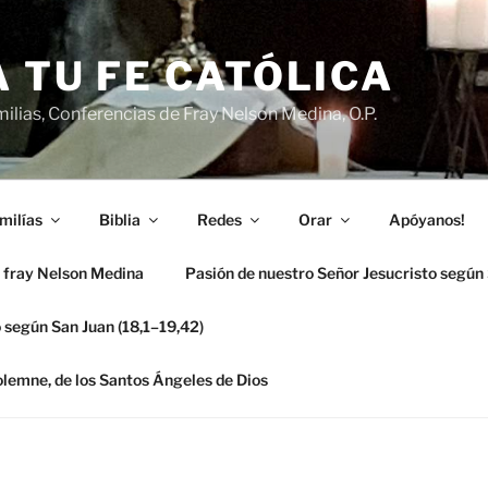
 TU FE CATÓLICA
ilias, Conferencias de Fray Nelson Medina, O.P.
milías
Biblia
Redes
Orar
Apóyanos!
 fray Nelson Medina
Pasión de nuestro Señor Jesucristo según
 según San Juan (18,1–19,42)
solemne, de los Santos Ángeles de Dios