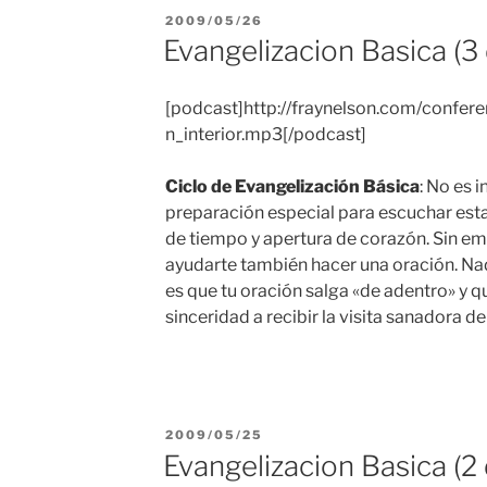
PUBLICADO
2009/05/26
EL
Evangelizacion Basica (3 
[podcast]http://fraynelson.com/confere
n_interior.mp3[/podcast]
Ciclo de Evangelización Básica
: No es 
preparación especial para escuchar esta
de tiempo y apertura de corazón. Sin em
ayudarte también hacer una oración. Na
es que tu oración salga «de adentro» y q
sinceridad a recibir la visita sanadora de
PUBLICADO
2009/05/25
EL
Evangelizacion Basica (2 