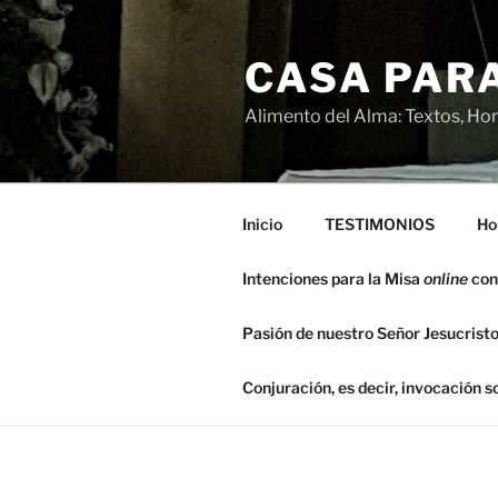
Saltar
al
CASA PARA
contenido
Alimento del Alma: Textos, Hom
Inicio
TESTIMONIOS
Ho
Intenciones para la Misa
online
con
Pasión de nuestro Señor Jesucristo
Conjuración, es decir, invocación 