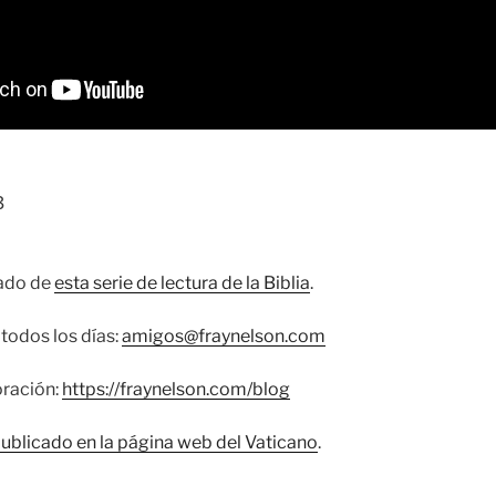
3
cado de
esta serie de lectura de la Biblia
.
todos los días:
amigos@fraynelson.com
oración:
https://fraynelson.com/blog
publicado en la página web del Vaticano
.