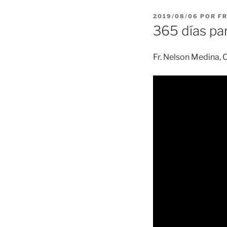
PUBLICADO
2019/08/06
POR
F
EL
365 días par
Fr. Nelson Medina, O