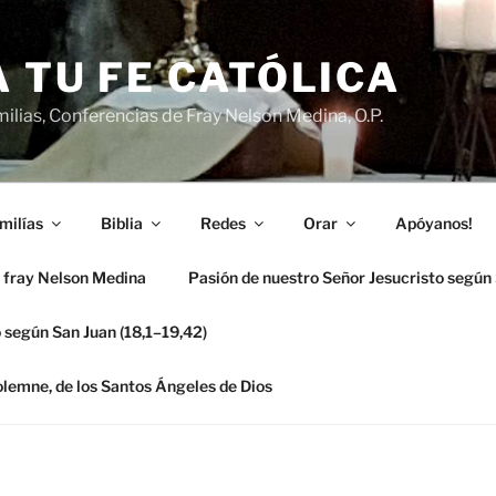
 TU FE CATÓLICA
ilias, Conferencias de Fray Nelson Medina, O.P.
milías
Biblia
Redes
Orar
Apóyanos!
 fray Nelson Medina
Pasión de nuestro Señor Jesucristo según
 según San Juan (18,1–19,42)
solemne, de los Santos Ángeles de Dios