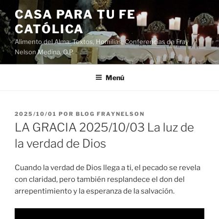
Saltar
CASA PARA TU FE
al
CATÓLICA
contenido
Alimento del Alma: Textos, Homilias, Conferencias de Fray
Nelson Medina, O.P.
Menú
PUBLICADO
2025/10/01
POR
BLOG FRAYNELSON
EL
LA GRACIA 2025/10/03 La luz de
la verdad de Dios
Cuando la verdad de Dios llega a ti, el pecado se revela
con claridad, pero también resplandece el don del
arrepentimiento y la esperanza de la salvación.