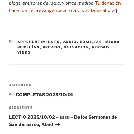
blogs, emisoras de radio, y otros medios
.
Tu donación
hace fuerte la evangelización católica.
¡Dona ahora
!
]
CATEGORÍAS
ARREPENTIMIENTO
,
AUDIO
,
HOMILIAS
,
MICRO-
HOMILÍAS
,
PECADO
,
SALVACION
,
VERDAD
,
VIDEO
Navegación
Entrada
ANTERIOR
de
anterior:
COMPLETAS 2025/10/01
entradas
Siguiente
SIGUIENTE
entrada
LECTIO 2025/10/02 – sacu – De los Sermones de
San Bernardo, Abad