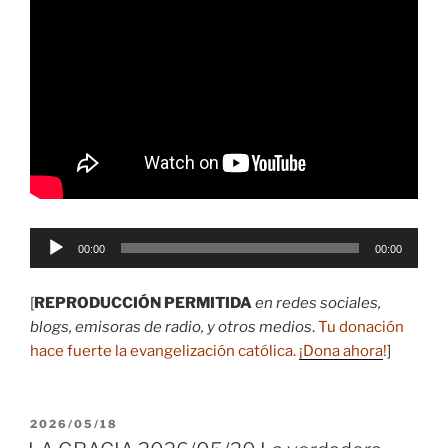
Reproductor
00:00
00:00
de
audio
[
REPRODUCCIÓN PERMITIDA
en redes sociales,
blogs, emisoras de radio, y otros medios
.
Tu donación
hace fuerte la evangelización católica.
¡Dona ahora
!
]
PUBLICADO
2026/05/18
EL