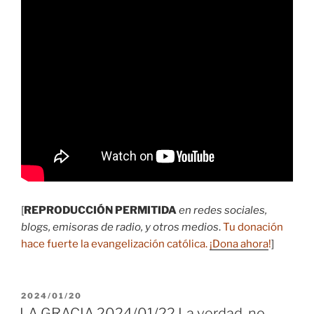
[
REPRODUCCIÓN PERMITIDA
en redes sociales,
blogs, emisoras de radio, y otros medios
.
Tu donación
hace fuerte la evangelización católica.
¡Dona ahora
!
]
PUBLICADO
2024/01/20
EL
LA GRACIA 2024/01/22 La verdad, no