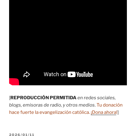
[
REPRODUCCIÓN PERMITIDA
en redes sociales,
blogs, emisoras de radio, y otros medios
.
Tu donación
hace fuerte la evangelización católica.
¡Dona ahora
!
]
PUBLICADO
2026/01/11