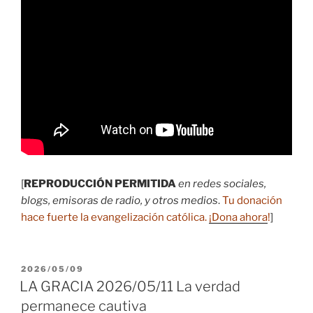
[
REPRODUCCIÓN PERMITIDA
en redes sociales,
blogs, emisoras de radio, y otros medios
.
Tu donación
hace fuerte la evangelización católica.
¡Dona ahora
!
]
PUBLICADO
2026/05/09
EL
LA GRACIA 2026/05/11 La verdad
permanece cautiva