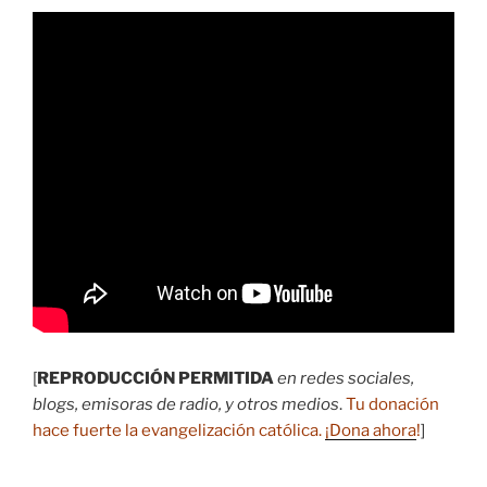
[
REPRODUCCIÓN PERMITIDA
en redes sociales,
blogs, emisoras de radio, y otros medios
.
Tu donación
hace fuerte la evangelización católica.
¡Dona ahora
!
]