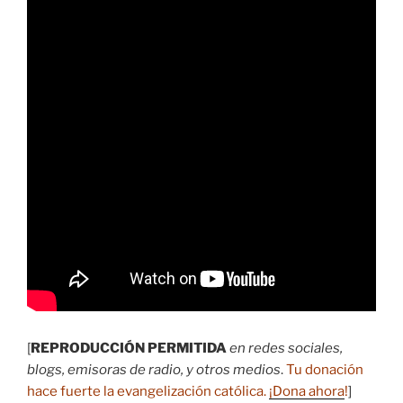
[
REPRODUCCIÓN PERMITIDA
en redes sociales,
blogs, emisoras de radio, y otros medios
.
Tu donación
hace fuerte la evangelización católica.
¡Dona ahora
!
]