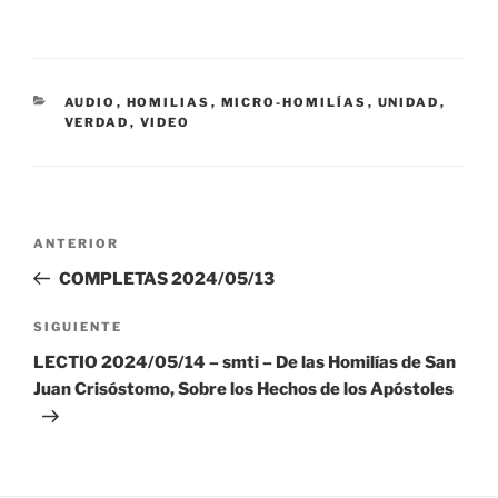
CATEGORÍAS
AUDIO
,
HOMILIAS
,
MICRO-HOMILÍAS
,
UNIDAD
,
VERDAD
,
VIDEO
Navegación
Entrada
ANTERIOR
de
anterior:
COMPLETAS 2024/05/13
entradas
Siguiente
SIGUIENTE
entrada
LECTIO 2024/05/14 – smti – De las Homilías de San
Juan Crisóstomo, Sobre los Hechos de los Apóstoles