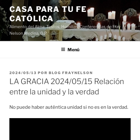
Saltar
CASA PARA TU FE
al
CATÓLICA
contenido
Alimento del Alma: Textos, Homilias, Conferencias de Fray
Nelson Medina, O.P.
Menú
PUBLICADO
2024/05/13
POR
BLOG FRAYNELSON
EL
LA GRACIA 2024/05/15 Relación
entre la unidad y la verdad
No puede haber auténtica unidad si no es en la verdad.