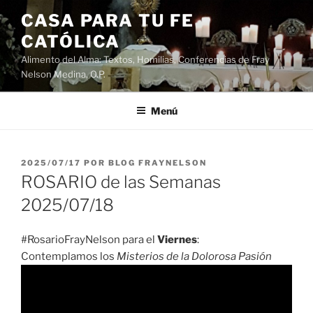
Saltar
CASA PARA TU FE
al
CATÓLICA
contenido
Alimento del Alma: Textos, Homilias, Conferencias de Fray
Nelson Medina, O.P.
Menú
PUBLICADO
2025/07/17
POR
BLOG FRAYNELSON
EL
ROSARIO de las Semanas
2025/07/18
#RosarioFrayNelson para el
Viernes
:
Contemplamos los
Misterios de la Dolorosa Pasión