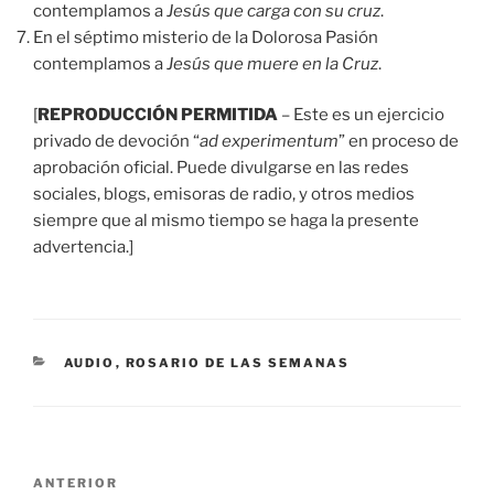
contemplamos a
Jesús que carga con su cruz
.
En el séptimo misterio de la Dolorosa Pasión
contemplamos a
Jesús que muere en la Cruz
.
[
REPRODUCCIÓN PERMITIDA
– Este es un ejercicio
privado de devoción “
ad experimentum
” en proceso de
aprobación oficial. Puede divulgarse en las redes
sociales, blogs, emisoras de radio, y otros medios
siempre que al mismo tiempo se haga la presente
advertencia.]
CATEGORÍAS
AUDIO
,
ROSARIO DE LAS SEMANAS
Navegación
Entrada
ANTERIOR