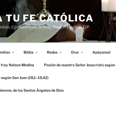
 TU FE CATÓLICA
ilias, Conferencias de Fray Nelson Medina, O.P.
milías
Biblia
Redes
Orar
Apóyanos!
 fray Nelson Medina
Pasión de nuestro Señor Jesucristo según
 según San Juan (18,1–19,42)
solemne, de los Santos Ángeles de Dios