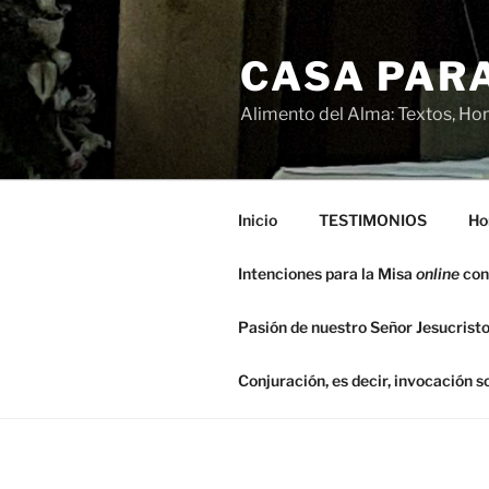
Saltar
al
CASA PARA
contenido
Alimento del Alma: Textos, Hom
Inicio
TESTIMONIOS
Ho
Intenciones para la Misa
online
con
Pasión de nuestro Señor Jesucristo
Conjuración, es decir, invocación 