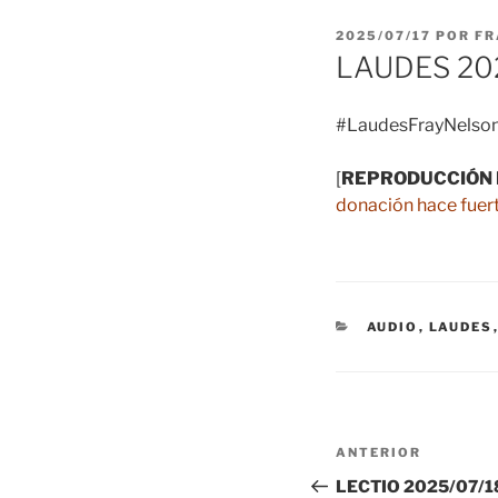
PUBLICADO
2025/07/17
POR
FR
EL
LAUDES 20
#LaudesFrayNelson
[
REPRODUCCIÓN 
donación hace fuert
CATEGORÍAS
AUDIO
,
LAUDES
Navegación
Entrada
ANTERIOR
de
anterior:
LECTIO 2025/07/18 –