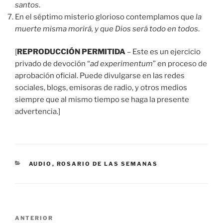
santos
.
En el séptimo misterio glorioso contemplamos que
la
muerte misma morirá, y que Dios será todo en todos
.
[
REPRODUCCIÓN PERMITIDA
– Este es un ejercicio
privado de devoción “
ad experimentum
” en proceso de
aprobación oficial. Puede divulgarse en las redes
sociales, blogs, emisoras de radio, y otros medios
siempre que al mismo tiempo se haga la presente
advertencia.]
CATEGORÍAS
AUDIO
,
ROSARIO DE LAS SEMANAS
Navegación
Entrada
ANTERIOR