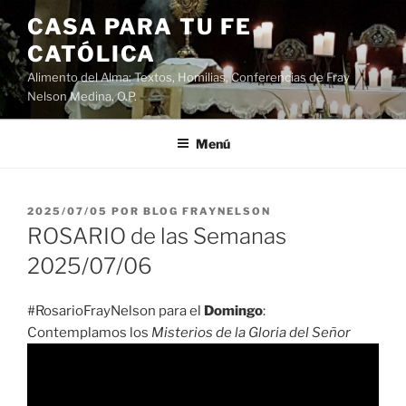
Saltar
CASA PARA TU FE
al
CATÓLICA
contenido
Alimento del Alma: Textos, Homilias, Conferencias de Fray
Nelson Medina, O.P.
Menú
PUBLICADO
2025/07/05
POR
BLOG FRAYNELSON
EL
ROSARIO de las Semanas
2025/07/06
#RosarioFrayNelson para el
Domingo
:
Contemplamos los
Misterios de la Gloria del Señor