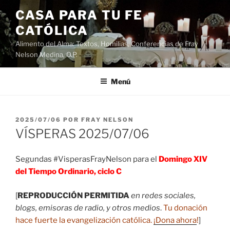
Saltar
CASA PARA TU FE
al
CATÓLICA
contenido
Alimento del Alma: Textos, Homilias, Conferencias de Fray
Nelson Medina, O.P.
Menú
PUBLICADO
2025/07/06
POR
FRAY NELSON
EL
VÍSPERAS 2025/07/06
Segundas #VisperasFrayNelson para el
Domingo XIV
del Tiempo Ordinario, ciclo C
[
REPRODUCCIÓN PERMITIDA
en redes sociales,
blogs, emisoras de radio, y otros medios
.
Tu donación
hace fuerte la evangelización católica.
¡Dona ahora
!
]