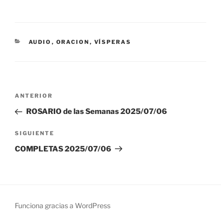
CATEGORÍAS
AUDIO
,
ORACION
,
VÍSPERAS
Navegación
Entrada
ANTERIOR
de
anterior:
ROSARIO de las Semanas 2025/07/06
entradas
Siguiente
SIGUIENTE
entrada
COMPLETAS 2025/07/06
Funciona gracias a WordPress