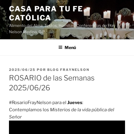
Saltar
CASA PARA TU FE
al
CATÓLICA
contenido
Alimento del Alma: Textos, Homilias, Conferencias de Fray
Nelson Medina, O.P.
Menú
PUBLICADO
2025/06/25
POR
BLOG FRAYNELSON
EL
ROSARIO de las Semanas
2025/06/26
#RosarioFrayNelson para el
Jueves
:
Contemplamos los
Misterios de la vida pública del
Señor