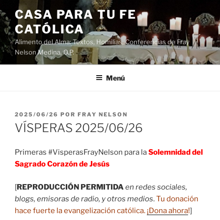
Saltar
CASA PARA TU FE
al
CATÓLICA
contenido
Alimento del Alma: Textos, Homilias, Conferencias de Fray
Nelson Medina, O.P.
Menú
PUBLICADO
2025/06/26
POR
FRAY NELSON
EL
VÍSPERAS 2025/06/26
Primeras #VisperasFrayNelson para la
Solemnidad del
Sagrado Corazón de Jesús
[
REPRODUCCIÓN PERMITIDA
en redes sociales,
blogs, emisoras de radio, y otros medios
.
Tu donación
hace fuerte la evangelización católica.
¡Dona ahora
!
]