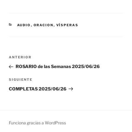
CATEGORÍAS
AUDIO
,
ORACION
,
VÍSPERAS
Navegación
Entrada
ANTERIOR
de
anterior:
ROSARIO de las Semanas 2025/06/26
entradas
Siguiente
SIGUIENTE
entrada
COMPLETAS 2025/06/26
Funciona gracias a WordPress