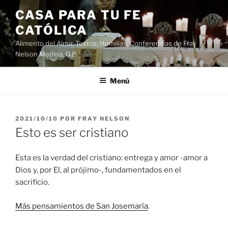
Saltar
CASA PARA TU FE
al
CATÓLICA
contenido
Alimento del Alma: Textos, Homilias, Conferencias de Fray
Nelson Medina, O.P.
Menú
PUBLICADO
2021/10/10
POR
FRAY NELSON
EL
Esto es ser cristiano
Esta es la verdad del cristiano: entrega y amor -amor a
Dios y, por El, al prójimo-, fundamentados en el
sacrificio.
Más pensamientos de San Josemaría
.