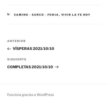
CATEGORÍAS
CAMINO - SURCO - FORJA
,
VIVIR LA FE HOY
Navegación
Entrada
ANTERIOR
de
anterior:
VÍSPERAS 2021/10/10
entradas
Siguiente
SIGUIENTE
entrada
COMPLETAS 2021/10/10
Funciona gracias a WordPress