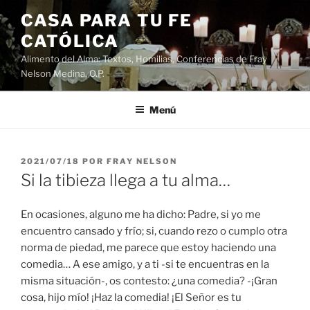
Saltar
CASA PARA TU FE
al
CATÓLICA
contenido
Alimento del Alma: Textos, Homilias, Conferencias de Fray
Nelson Medina, O.P.
Menú
PUBLICADO
2021/07/18
POR
FRAY NELSON
EL
Si la tibieza llega a tu alma…
En ocasiones, alguno me ha dicho: Padre, si yo me
encuentro cansado y frío; si, cuando rezo o cumplo otra
norma de piedad, me parece que estoy haciendo una
comedia… A ese amigo, y a ti -si te encuentras en la
misma situación-, os contesto: ¿una comedia? -¡Gran
cosa, hijo mío! ¡Haz la comedia! ¡El Señor es tu