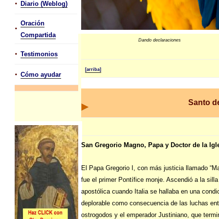
•
Diario (Weblog)
Oración
•
Compartida
Dando declaraciones
•
Testimonios
[arriba]
•
Cómo ayudar
Santo de
San Gregorio Magno, Papa y Doctor de la Igl
El Papa Gregorio I, con más justicia llamado “M
fue el primer Pontífice monje. Ascendió a la silla
apostólica cuando Italia se hallaba en una condi
deplorable como consecuencia de las luchas ent
ostrogodos y el emperador Justiniano, que termi