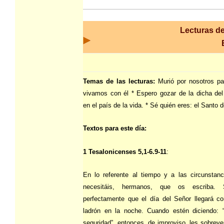
Lecturas de
Temas de las lecturas:
Murió por nosotros p
vivamos con él * Espero gozar de la dicha de
en el país de la vida. * Sé quién eres: el Santo 
Textos para este día:
1 Tesalonicenses 5,1-6.9-11
:
En lo referente al tiempo y a las circunstan
necesitáis, hermanos, que os escriba. 
perfectamente que el día del Señor llegará c
ladrón en la noche. Cuando estén diciendo: 
seguridad”, entonces, de improviso, les sobreve