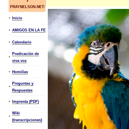
FRAYNELSON.NET:
•
Inicio
•
AMIGOS EN LA FE
•
Calendario
Predicación de
•
viva voz
•
Homilías
Preguntas y
•
Respuestas
•
Imprenta (PDF)
Wiki
•
(transcripciones)