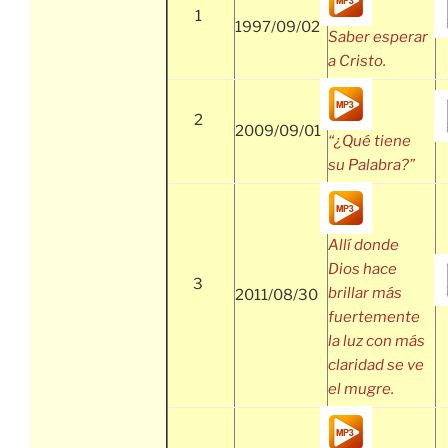
1
1997/09/02
Saber esperar
a Cristo.
2
2009/09/01
“¿Qué tiene
su Palabra?”
Allí donde
Dios hace
3
brillar más
2011/08/30
fuertemente
la luz con más
claridad se ve
el mugre.