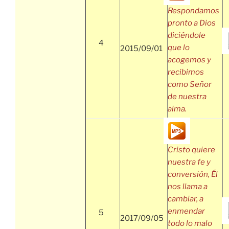
Respondamos
pronto a Dios
diciéndole
4
que lo
2015/09/01
acogemos y
recibimos
como Señor
de nuestra
alma.
Cristo quiere
nuestra fe y
conversión, Él
nos llama a
cambiar, a
enmendar
5
2017/09/05
todo lo malo