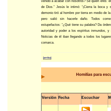
venido a acabar con nosotros? Sé quién eres: e
de Dios.” Jesús le intimó: “¡Cierra la boca y s
demonio tiró al hombre por tierra en medio de la
pero salió sin hacerle daño. Todos come
estupefactos: “¿Qué tiene su palabra? Da órde
autoridad y poder a los espíritus inmundos, y 
Noticias de él iban llegando a todos los lugare
comarca.
[arriba]
Homilías para esc
Versión
Fecha
Escuchar
M