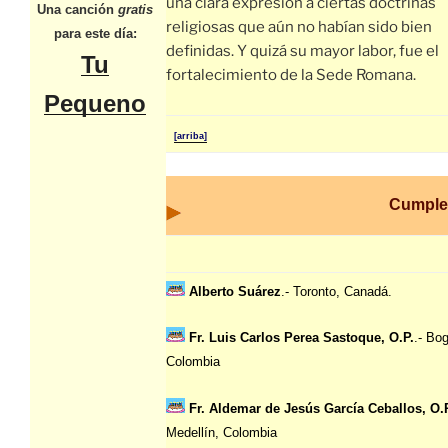
una clara expresión a ciertas doctrinas
Una canción
gratis
religiosas que aún no habían sido bien
para este día:
definidas. Y quizá su mayor labor, fue el
Tu
fortalecimiento de la Sede Romana.
Pequeno
[arriba]
Cumple
Alberto Suárez
.- Toronto, Canadá.
Fr. Luis Carlos Perea Sastoque, O.P.
.- Bo
Colombia
Fr. Aldemar de Jesús García Ceballos, O.
Medellín, Colombia