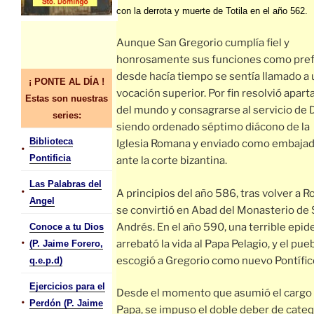
con la derrota y muerte de Totila en el año 562.
Aunque San Gregorio cumplía fiel y
honrosamente sus funciones como pref
desde hacía tiempo se sentía llamado a
¡ PONTE AL DÍA !
vocación superior. Por fin resolvió apart
Estas son nuestras
del mundo y consagrarse al servicio de D
series:
siendo ordenado séptimo diácono de la
Biblioteca
Iglesia Romana y enviado como embaja
•
Pontificia
ante la corte bizantina.
Las Palabras del
•
A principios del año 586, tras volver a R
Angel
se convirtió en Abad del Monasterio de
Andrés. En el año 590, una terrible epi
Conoce a tu Dios
•
arrebató la vida al Papa Pelagio, y el pue
(P. Jaime Forero,
escogió a Gregorio como nuevo Pontífic
q.e.p.d)
Ejercicios para el
Desde el momento que asumió el cargo
•
Perdón (P. Jaime
Papa, se impuso el doble deber de cateq