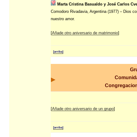
Marta Cristina Basualdo y José Carlos Cve
Comodoro Rivadavia, Argentina (1977) – Dios c
nuestro amor.
[
Añade otro aniversario de matrimonio
]
[arriba]
Gr
Comunid
Congregacio
[
Añade otro aniversario de un grupo
]
[arriba]