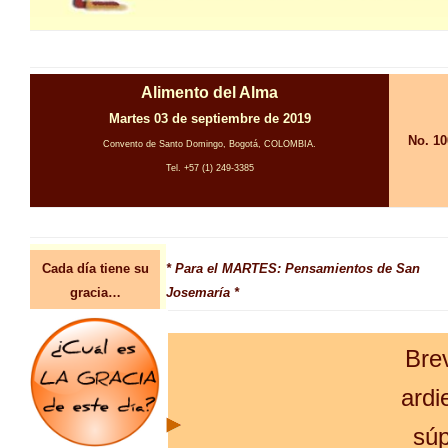
Alimento del Alma
Martes 03 de septiembre de 2019
No. 10
Convento de Santo Domingo, Bogotá, COLOMBIA.
Tel. +57 (1) 249-3385
Cada día tiene su
* Para el MARTES: Pensamientos de San
gracia…
Josemaría *
Bre
ardi
súp