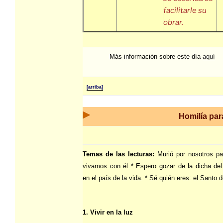
facilitarle su
obrar.
Más información sobre este día
aquí
[arriba]
Homilía par
Temas de las lecturas:
Murió por nosotros p
vivamos con él * Espero gozar de la dicha de
en el país de la vida. * Sé quién eres: el Santo 
1. Vivir en la luz