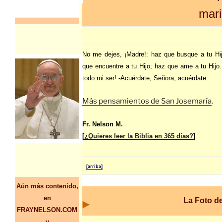
mar
No me dejes, ¡Madre!: haz que busque a tu Hi
que encuentre a tu Hijo; haz que ame a tu Hij
todo mi ser! -Acuérdate, Señora, acuérdate.
Más pensamientos de San Josemaría
.
Fr. Nelson M.
[
¿Quieres leer la Biblia en 365 días?
]
[arriba]
Aún más contenido,
en
La Foto d
FRAYNELSON.COM
y