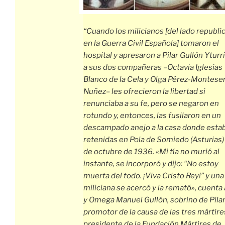
“Cuando los milicianos [del lado republi
en la Guerra Civil Española] tomaron el
hospital y apresaron a Pilar Gullón Yturr
a sus dos compañeras –Octavia Iglesias
Blanco de la Cela y Olga Pérez-Montese
Nuñez– les ofrecieron la libertad si
renunciaba a su fe, pero se negaron en
rotundo y, entonces, las fusilaron en un
descampado anejo a la casa donde esta
retenidas en Pola de Somiedo (Asturias)
de octubre de 1936. «Mi tía no murió al
instante, se incorporó y dijo: “No estoy
muerta del todo. ¡Viva Cristo Rey!” y una
miliciana se acercó y la remató», cuenta 
y Omega Manuel Gullón, sobrino de Pilar
promotor de la causa de las tres mártire
presidente de la Fundación Mártires de