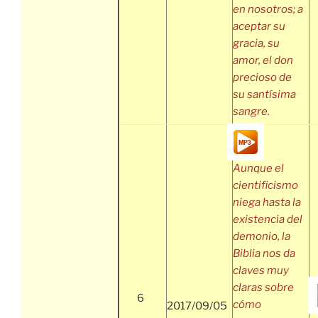
en nosotros; a
aceptar su
gracia, su
amor, el don
precioso de
su santísima
sangre.
Aunque el
cientificismo
niega hasta la
existencia del
demonio, la
Biblia nos da
claves muy
claras sobre
6
cómo
2017/09/05