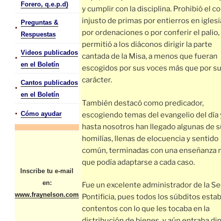
Forero, q.e.p.d)
y cumplir con la disciplina. Prohibió el c
injusto de primas por entierros en iglesi
Preguntas &
•
por ordenaciones o por conferir el palio,
Respuestas
permitió a los diáconos dirigir la parte
Videos publicados
cantada de la Misa, a menos que fueran
•
en el Boletín
escogidos por sus voces más que por s
carácter.
Cantos publicados
•
en el Boletín
También destacó como predicador,
•
Cómo ayudar
escogiendo temas del evangelio del día 
hasta nosotros han llegado algunas de 
homilías, llenas de elocuencia y sentido
común, terminadas con una enseñanza 
que podía adaptarse a cada caso.
Inscribe tu e-mail
en:
Fue un excelente administrador de la S
www.fraynelson.com
Pontificia, pues todos los súbditos esta
contentos con lo que les tocaba en la
distribución de bienes, y aún entraba di