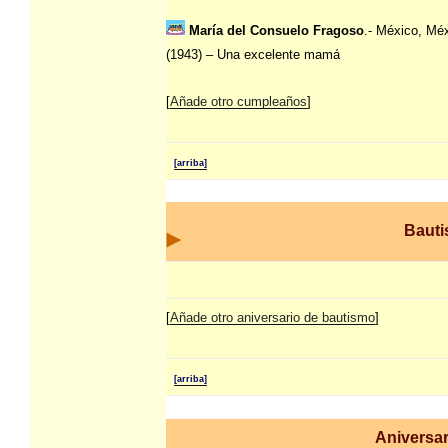
María del Consuelo Fragoso
.- México, Mé
(1943) – Una excelente mamá
[
Añade otro cumpleaños
]
[arriba]
Baut
[
Añade otro aniversario de bautismo
]
[arriba]
Aniversar