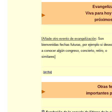
Evangeliz
Viva para hoy
próximos
[
Añade otro evento de evangelización
: Son
bienvenidas fechas futuras, por ejemplo si dese
a conocer algún congreso, concierto, retiro, o
similares]
[arriba]
Otras f
importantes p