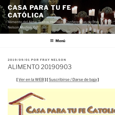
Saltar
CASA PARA TU FE
al
CATÓLICA
contenido
Alimento del Alma: Textos, Homilias, Conferencias de Fray
Nelson Medina, O.P.
Menú
PUBLICADO
2019/09/01
POR
FRAY NELSON
EL
ALIMENTO 20190903
[
Ver en la WEB
] [
Suscribirse / Darse de baja
]