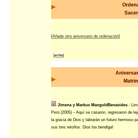
Orden
Sacer
[
Añade otro aniversario de ordenación
]
[arriba]
Aniversar
Matri
Jimena y Markus MangoldBenavides
.- Lim
Perú (2005) – Aquí se casaron, regresaron de le
la gracia de Dios y labrarán un futuro hermoso p
sus tres retoños. Dios los bendiga!