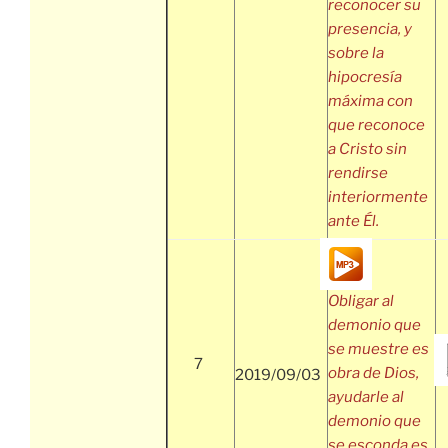
reconocer su
presencia, y
sobre la
hipocresía
máxima con
que reconoce
a Cristo sin
rendirse
interiormente
ante Él.
Obligar al
demonio que
se muestre es
7
obra de Dios,
2019/09/03
ayudarle al
demonio que
se esconda es