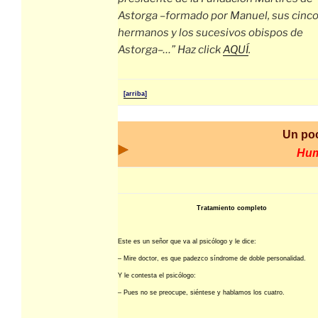
Astorga –formado por Manuel, sus cinc
hermanos y los sucesivos obispos de
Astorga–…” Haz click
AQUÍ
.
[arriba]
Un po
Hu
Tratamiento completo
Este es un señor que va al psicólogo y le dice:
– Mire doctor, es que padezco síndrome de doble personalidad.
Y le contesta el psicólogo:
– Pues no se preocupe, siéntese y hablamos los cuatro.