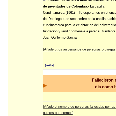
Fundación de la escuela de líderes de la c
de juventudes de Colombia
.- La capilla,
Cundinamarca (1961) – Te esperamos en el encu
del Domingo 4 de septiembre en la capilla cachi
cundinamarca para la celebracion del aniversario
fundación y rendir homenaje a pafer su fundador
Juan Guillermo García
[
Añade otros aniversarios de personas o parejas
[arriba]
Fallecieron 
día como
[
Añade el nombre de personas fallecidas por las
quieres que oremos
]